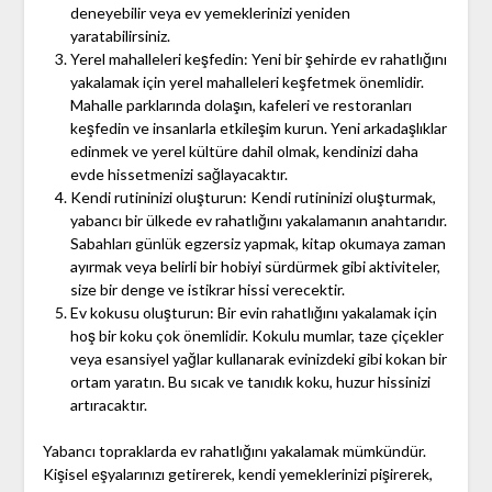
deneyebilir veya ev yemeklerinizi yeniden
yaratabilirsiniz.
Yerel mahalleleri keşfedin: Yeni bir şehirde ev rahatlığını
yakalamak için yerel mahalleleri keşfetmek önemlidir.
Mahalle parklarında dolaşın, kafeleri ve restoranları
keşfedin ve insanlarla etkileşim kurun. Yeni arkadaşlıklar
edinmek ve yerel kültüre dahil olmak, kendinizi daha
evde hissetmenizi sağlayacaktır.
Kendi rutininizi oluşturun: Kendi rutininizi oluşturmak,
yabancı bir ülkede ev rahatlığını yakalamanın anahtarıdır.
Sabahları günlük egzersiz yapmak, kitap okumaya zaman
ayırmak veya belirli bir hobiyi sürdürmek gibi aktiviteler,
size bir denge ve istikrar hissi verecektir.
Ev kokusu oluşturun: Bir evin rahatlığını yakalamak için
hoş bir koku çok önemlidir. Kokulu mumlar, taze çiçekler
veya esansiyel yağlar kullanarak evinizdeki gibi kokan bir
ortam yaratın. Bu sıcak ve tanıdık koku, huzur hissinizi
artıracaktır.
Yabancı topraklarda ev rahatlığını yakalamak mümkündür.
Kişisel eşyalarınızı getirerek, kendi yemeklerinizi pişirerek,