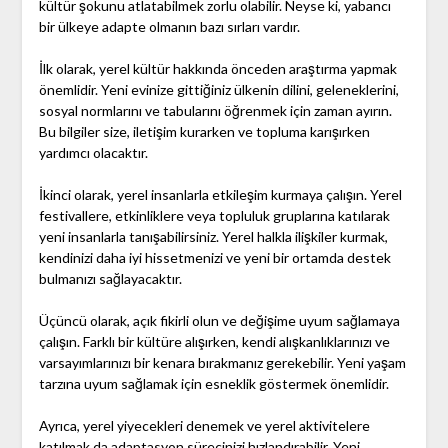
kültür şokunu atlatabilmek zorlu olabilir. Neyse ki, yabancı
bir ülkeye adapte olmanın bazı sırları vardır.
İlk olarak, yerel kültür hakkında önceden araştırma yapmak
önemlidir. Yeni evinize gittiğiniz ülkenin dilini, geleneklerini,
sosyal normlarını ve tabularını öğrenmek için zaman ayırın.
Bu bilgiler size, iletişim kurarken ve topluma karışırken
yardımcı olacaktır.
İkinci olarak, yerel insanlarla etkileşim kurmaya çalışın. Yerel
festivallere, etkinliklere veya topluluk gruplarına katılarak
yeni insanlarla tanışabilirsiniz. Yerel halkla ilişkiler kurmak,
kendinizi daha iyi hissetmenizi ve yeni bir ortamda destek
bulmanızı sağlayacaktır.
Üçüncü olarak, açık fikirli olun ve değişime uyum sağlamaya
çalışın. Farklı bir kültüre alışırken, kendi alışkanlıklarınızı ve
varsayımlarınızı bir kenara bırakmanız gerekebilir. Yeni yaşam
tarzına uyum sağlamak için esneklik göstermek önemlidir.
Ayrıca, yerel yiyecekleri denemek ve yerel aktivitelere
katılmak da adaptasyon sürecinizi hızlandırabilir. Yeni