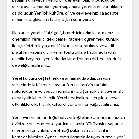
süreç aynı zamanda uyum sağlamayı gerektiren zorluklarla
da doludur. Yeni bir kültüre, dil ve çevreye hızlıca adapte
olmanızı sağlayacak bazı ipuçları sunuyoruz.
İlk olarak, yerel dilinizi geliştirmek için adımlar atmanız
önemlidir. Yerel dildeki temel ifadeleri öğrenmek, günlük
iletişiminizi kolaylaştırır. Dil kurslarına katılmak veya dil
pratikleri yapmak için yerel topluluklara katılmak faydalı
olabilir. Böylece, yeni arkadaşlar edinirken dil becerilerinizi
de geliştirebilirsiniz.
Yerel kültürü keşfetmek ve anlamak da adaptasyon
sürecinde kritik bir rol oynar. Yeni ülkenizin tarihini,
geleneklerini ve sosyal normlarını araştırmak sizi çevrenizle
daha iyi ilişkilendirebilir. Yerel festivallere, sergilere veya
etkinliklere katılarak kültürel deneyimler yaşayabilirsiniz.
Yeni evinizin bulunduğu bölgeyi keşfetmek, kendinizi hızlıca
evinizde hissetmenize yardımcı olabilir. Yürüyüşler yaparak
çevrenizi tanıyabilir, yerel mağazaları ve restoranları
keşfedebilirsiniz. Ayrıca, komşularınızla iletişim kurmak, yeni