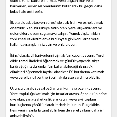
olabilir. Farklı kültürel normlar, yerel alışkanlıklar ve dil
bariyerleri, evrensel önerilerinizi kullanarak bu geçişi daha
kolay hale getirebilir.
İlk olarak, adaptasyon sürecinde açık fikirli ve esnek olmak
önemlidir. Yeni bir ülkeye taşınırken, yerel alışkanlıklara ve
geleneklere uyum sağlamaya çalışın. Yemek alışkanlıkları,
toplumsal etkileşimler ve iş dünyası gibi konularda yerel
halkın davranışlarını izleyin ve onlara uyun.
İkinci olarak, dil bariyerlerini aşmak için çaba gösterin. Yerel
dilde temel ifadeleri öğrenmek ve günlük yaşamda sıkça
karşılaştığınız durumlar için kullanabileceğiniz pratik
cümleleri öğrenmek faydalı olacaktır. Dil kurslarına katılmak
veya yerel bir dil partneri bulmak da size yardımcı olabilir.
Üçüncü olarak, sosyal bağlantılar kurmaya özen gösterin.
Yerel topluluğa katılmak için fırsatlar arayın. Spor kulüplerine
üye olun, sanatsal etkinliklere katılın veya sivil toplum
kuruluşlarına gönüllü olarak katkıda bulunun. Bu şekilde,
hem yeni insanlarla tanışabilir hem de yerel yaşamı daha iyi
anlayabilirsiniz.