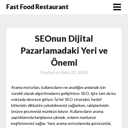
Skip
Fast Food Restaurant
to
content
SEOnun Dijital
Pazarlamadaki Yeri ve
Önemi
Posted on
Ekim 20, 2024
Arama motorları, kullanıcıların ne aradığını anlamak için
sürekli olarak algoritmalarını geliştiriyor. SEO, işte tam da bu
noktada devreye giriyor. İyi bir SEO stratejisi, hedef
kitlenizin dikkatini çekebilmenizi sağlarken, rakiplerinizin
önüne geçmenizi mümkün kılıyor. Kullanıcıların arama
yaptıklarında karşılarına çıkmak, onların markanızı
keşfetmesini sağlar. Yani, arama motorlarında görünürlük,