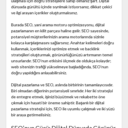
ulaşması için doğru stratejilere sahip olmanız şart. Dijital
dünyada gürültü içinde sıyrılmak istiyorsanız, dikkat çekici
ve ilgi arayan içerikler oluşturmalısınız.
Burada SEO, yani arama motoru optimizasyonu, dijital
pazarlamanın en kilit parçası haline gelir. SEO sayesinde,
potansiyel müşterilerinizin arama motorlarında sizinle
kolayca karşılaşmasını sağlarsınız. Anahtar kelimeleri doğru
kullanmak, içeriklerinizi optimize etmek ve backlink
stratejileri oluşturmak, görünürlüğünüzü artırmanın temel
unsurlarıdır. SEO'nun etkisini ölçmek de oldukça kolaydır;
web sitenizin trafiği yükselmeye başladığında, SEO'nun
doğru yapıldığını anlayabilirsiniz.
Dijital pazarlama ve SEO, aslında birbirinin tamamlayıcısıdır.
Biri olmadan diğerinin potansiyeli sınırlıdır. Her iki stratejiyi
de entegre etmek, işinizi büyütmek ve rekabette öne
çıkmak için hayati bir öneme sahiptir. Başarılı bir dijital
pazarlama stratejisi için, SEO ile uyumlu çalışmalı ve iki yüzü
bir araya getirmelisiniz.
SEO’nun Gücü: Dijital Dünyada Görünür