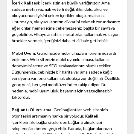
İçerik Kalitesi:
İçerik sizin en büyük varlığınızdır. Ama
sadece metin yazmak yeterli değil. Bilgi dolu, akıcı ve
okuyucunun ilgisini çeken içerikler oluşturmalısınız.
Unutmayın, okuyucularınızın dikkatini çekmek zorundasınız;
eğer onları hemen içine çekemezseniz, başka bir sayfaya
geçebilirler. Hikaye anlatımı, metaforlar kullanmak ve özgün
örnekler vermek, içeriğinizi daha etkili hale getirebilir.
Mobil Uyum:
Günümüzde mobil cihazların önemi göz ardı
edilemez. Web sitenizin mobil uyumlu olması, kullanıcı
deneyimini artırır ve SEO sıralamalarınızı olumlu etkiler.
Düşünsenize, cebinizde bir harita var ama sadece kağıt
versiyonu var; onu kullanmak oldukça zor değil mi? Özellikle
genç nesil, her şeyi mobil üzerinden takip ediyor. Bu
nedenle, mobil uyumluluk, başarınız için vazgeçilmez bir
faktördür.
Bağlantı Oluşturma:
Geri bağlantılar, web sitenizin
otoritesini artırmanın harika bir yoludur. Kaliteli
içeriklerinizle başka sitelerden bağlantı almak, sizi
rakiplerinizin önüne geçirebilir. Burada, bağlantılarınızın