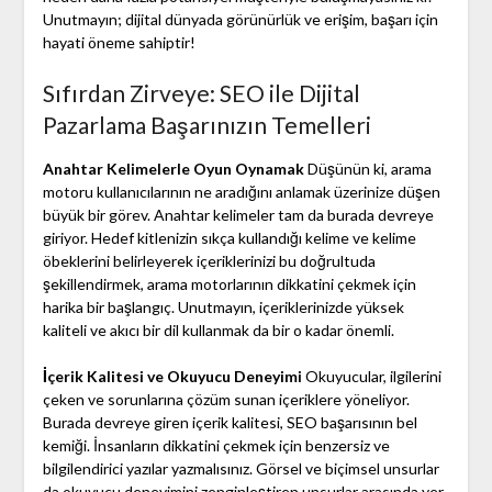
Unutmayın; dijital dünyada görünürlük ve erişim, başarı için
hayati öneme sahiptir!
Sıfırdan Zirveye: SEO ile Dijital
Pazarlama Başarınızın Temelleri
Anahtar Kelimelerle Oyun Oynamak
Düşünün ki, arama
motoru kullanıcılarının ne aradığını anlamak üzerinize düşen
büyük bir görev. Anahtar kelimeler tam da burada devreye
giriyor. Hedef kitlenizin sıkça kullandığı kelime ve kelime
öbeklerini belirleyerek içeriklerinizi bu doğrultuda
şekillendirmek, arama motorlarının dikkatini çekmek için
harika bir başlangıç. Unutmayın, içeriklerinizde yüksek
kaliteli ve akıcı bir dil kullanmak da bir o kadar önemli.
İçerik Kalitesi ve Okuyucu Deneyimi
Okuyucular, ilgilerini
çeken ve sorunlarına çözüm sunan içeriklere yöneliyor.
Burada devreye giren içerik kalitesi, SEO başarısının bel
kemiği. İnsanların dikkatini çekmek için benzersiz ve
bilgilendirici yazılar yazmalısınız. Görsel ve biçimsel unsurlar
da okuyucu deneyimini zenginleştiren unsurlar arasında yer