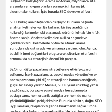
ulaşmanızı kolaylaştırır. Arama motorları, milyonlarca site
arasından en uygun olanları sunmak için karmaşık
algoritmalar kullanır. İşte burada SEO devreye giriyor!
SEO, birkaç ana bileşenden oluşuyor. Bunların başında
anahtar kelimeler var. Bir kullanıcı bir şey aradığında
kullandığı kelimeler, sizi o aramada görünür kılmak için kritik
öneme sahip. Anahtar kelimeleri akıllıca seçmek ve
içeriklerinizi bu kelimelerle optimize etmek, arama
sonuçlarında üst sırada yer almanıza yardımcı olur. Ayrıca,
backlink (geri bağlantılar) oluşturarak sitenizin otoritesini
artırmak da bu stratejinin önemli bir parçası.
SEO’nun dijital pazarlama stratejilerine etkisi göz ardı
edilemez. İçerik pazarlaması, sosyal medya yönetimi ve e-
posta pazarlama gibi diğer stratejilerle harmanlandığında,
güçlü bir sinerji yaratır. Mesela, SEO uyumlu bir blog yazısı
yazdığınızda, bu yazıyı sosyal medya hesaplarınızda
paylaşırsanız, hem organik trafiği artırır hem de marka
görünürlüğünüzü pekiştirirsiniz. Bununla birlikte, doğru SEO
uygulamaları, rakiplerinizi geride bırakmanızı sağlar. Siz de
neden daha fazla potansiyel müşteriyle buluşmayasınız ki?