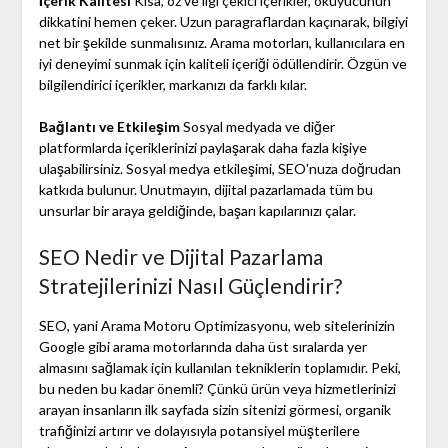
İçerik Kalitesi
Kısa, öz ve ilgi çekici içerikler, okuyucunun
dikkatini hemen çeker. Uzun paragraflardan kaçınarak, bilgiyi
net bir şekilde sunmalısınız. Arama motorları, kullanıcılara en
iyi deneyimi sunmak için kaliteli içeriği ödüllendirir. Özgün ve
bilgilendirici içerikler, markanızı da farklı kılar.
Bağlantı ve Etkileşim
Sosyal medyada ve diğer
platformlarda içeriklerinizi paylaşarak daha fazla kişiye
ulaşabilirsiniz. Sosyal medya etkileşimi, SEO'nuza doğrudan
katkıda bulunur. Unutmayın, dijital pazarlamada tüm bu
unsurlar bir araya geldiğinde, başarı kapılarınızı çalar.
SEO Nedir ve Dijital Pazarlama
Stratejilerinizi Nasıl Güçlendirir?
SEO, yani Arama Motoru Optimizasyonu, web sitelerinizin
Google gibi arama motorlarında daha üst sıralarda yer
almasını sağlamak için kullanılan tekniklerin toplamıdır. Peki,
bu neden bu kadar önemli? Çünkü ürün veya hizmetlerinizi
arayan insanların ilk sayfada sizin sitenizi görmesi, organik
trafiğinizi artırır ve dolayısıyla potansiyel müşterilere