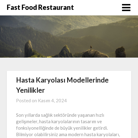
Skip
Fast Food Restaurant
to
content
Hasta Karyolası Modellerinde
Yenilikler
Posted on
Kasım 4, 2024
Son yıllarda sağlık sektöründe yaşanan hızlı
gelişmeler, hasta karyolalarının tasarım ve
fonksiyonelliğinde de büyük yenilikler getirdi.
Bilmiyor olabilirsiniz ama modern hasta karyolaları,