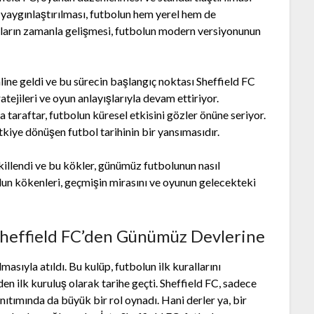
e yaygınlaştırılması, futbolun hem yerel hem de
alların zamanla gelişmesi, futbolun modern versiyonunun
ne geldi ve bu sürecin başlangıç noktası Sheffield FC
tejileri ve oyun anlayışlarıyla devam ettiriyor.
a taraftar, futbolun küresel etkisini gözler önüne seriyor.
kiye dönüşen futbol tarihinin bir yansımasıdır.
killendi ve bu kökler, günümüz futbolunun nasıl
lun kökenleri, geçmişin mirasını ve oyunun gelecekteki
 Sheffield FC’den Günümüz Devlerine
asıyla atıldı. Bu kulüp, futbolun ilk kurallarını
 ilk kuruluş olarak tarihe geçti. Sheffield FC, sadece
tımında da büyük bir rol oynadı. Hani derler ya, bir