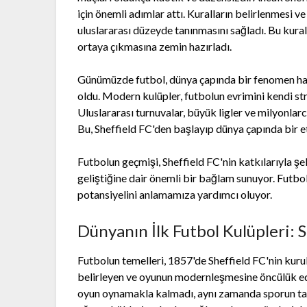
için önemli adımlar attı. Kuralların belirlenmesi v
uluslararası düzeyde tanınmasını sağladı. Bu kur
ortaya çıkmasına zemin hazırladı.
Günümüzde futbol, dünya çapında bir fenomen hali
oldu. Modern kulüpler, futbolun evrimini kendi stra
Uluslararası turnuvalar, büyük ligler ve milyonlarc
Bu, Sheffield FC'den başlayıp dünya çapında bir et
Futbolun geçmişi, Sheffield FC'nin katkılarıyla şe
geliştiğine dair önemli bir bağlam sunuyor. Futbo
potansiyelini anlamamıza yardımcı oluyor.
Dünyanın İlk Futbol Kulüpleri:
Futbolun temelleri, 1857'de Sheffield FC'nin kurulm
belirleyen ve oyunun modernleşmesine öncülük eden
oyun oynamakla kalmadı, aynı zamanda sporun tanı