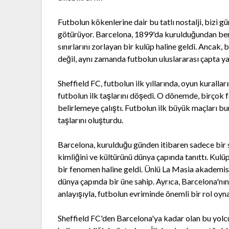
Futbolun kökenlerine dair bu tatlı nostalji, bizi 
götürüyor. Barcelona, 1899'da kurulduğundan beri
sınırlarını zorlayan bir kulüp haline geldi. Ancak, 
değil, aynı zamanda futbolun uluslararası çapta yay
Sheffield FC, futbolun ilk yıllarında, oyun kuralla
futbolun ilk taşlarını döşedi. O dönemde, birçok fa
belirlemeye çalıştı. Futbolun ilk büyük maçları b
taşlarını oluşturdu.
Barcelona, kurulduğu günden itibaren sadece bir 
kimliğini ve kültürünü dünya çapında tanıttı. Kulü
bir fenomen haline geldi. Ünlü La Masia akademi
dünya çapında bir üne sahip. Ayrıca, Barcelona'nın 
anlayışıyla, futbolun evriminde önemli bir rol oyna
Sheffield FC'den Barcelona'ya kadar olan bu yolcu