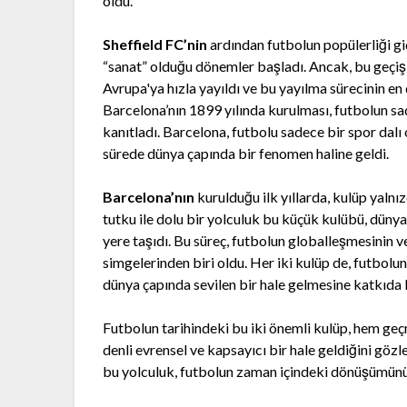
oldu.
Sheffield FC’nin
ardından futbolun popülerliği gid
“sanat” olduğu dönemler başladı. Ancak, bu geçiş sü
Avrupa'ya hızla yayıldı ve bu yayılma sürecinin en 
Barcelona’nın 1899 yılında kurulması, futbolun sad
kanıtladı. Barcelona, futbolu sadece bir spor dalı
sürede dünya çapında bir fenomen haline geldi.
Barcelona’nın
kurulduğu ilk yıllarda, kulüp yalnı
tutku ile dolu bir yolculuk bu küçük kulübü, dünya
yere taşıdı. Bu süreç, futbolun globalleşmesinin v
simgelerinden biri oldu. Her iki kulüp de, futbolu
dünya çapında sevilen bir hale gelmesine katkıda
Futbolun tarihindeki bu iki önemli kulüp, hem geç
denli evrensel ve kapsayıcı bir hale geldiğini göz
bu yolculuk, futbolun zaman içindeki dönüşümünü 