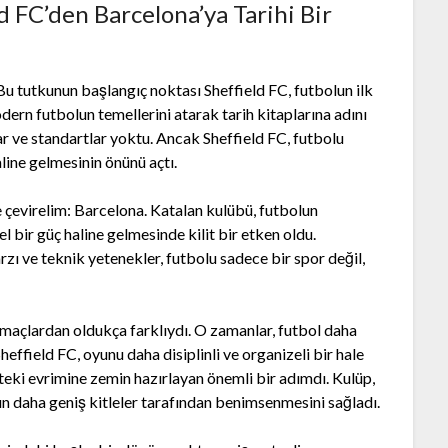
 FC’den Barcelona’ya Tarihi Bir
 Bu tutkunun başlangıç noktası Sheffield FC, futbolun ilk
dern futbolun temellerini atarak tarih kitaplarına adını
ar ve standartlar yoktu. Ancak Sheffield FC, futbolu
line gelmesinin önünü açtı.
 çevirelim: Barcelona. Katalan kulübü, futbolun
l bir güç haline gelmesinde kilit bir etken oldu.
rzı ve teknik yetenekler, futbolu sadece bir spor değil,
 maçlardan oldukça farklıydı. O zamanlar, futbol daha
effield FC, oyunu daha disiplinli ve organizeli bir hale
teki evrimine zemin hazırlayan önemli bir adımdı. Kulüp,
lun daha geniş kitleler tarafından benimsenmesini sağladı.