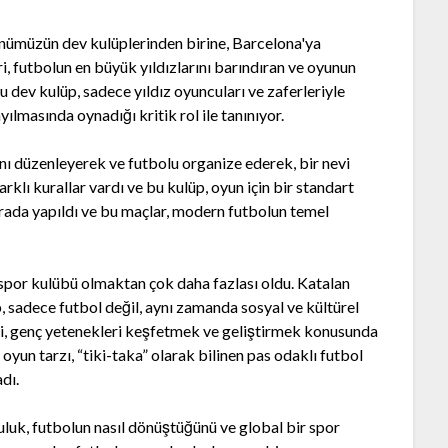
günümüzün dev kulüplerinden birine, Barcelona'ya
, futbolun en büyük yıldızlarını barındıran ve oyunun
bu dev kulüp, sadece yıldız oyuncuları ve zaferleriyle
ılmasında oynadığı kritik rol ile tanınıyor.
rını düzenleyerek ve futbolu organize ederek, bir nevi
rklı kurallar vardı ve bu kulüp, oyun için bir standart
urada yapıldı ve bu maçlar, modern futbolun temel
spor kulübü olmaktan çok daha fazlası oldu. Katalan
p, sadece futbol değil, aynı zamanda sosyal ve kültürel
si, genç yetenekleri keşfetmek ve geliştirmek konusunda
oyun tarzı, “tiki-taka” olarak bilinen pas odaklı futbol
dı.
luk, futbolun nasıl dönüştüğünü ve global bir spor