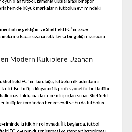
r oyun olan futbol, zamanla uluslararası bir spor
lerin hem de büyük markaların futbolun evrimindeki
omen haline geldiğini ve Sheffield FC’nin sade
ahnelerine kadar uzanan etkileyici bir gelişim sürecini
C’den Modern Kulüplere Uzanan
ı. Sheffield FC'nin kuruluşu, futbolun ilk adımlarını
ük etti. Bu kulüp, dünyanın ilk profesyonel futbol kulübü
alini nasıl aldığına dair önemli ipuçları sunar. Sheffield
diğer kulüpler tarafından benimsendi ve bu da futbolun
vriminde kritik bir rol oynadı. İlk başlarda, futbol
field FC, oyunun düzenlenmesi ve standartlaştırılması