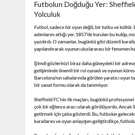
Futbolun Doğduğu Yer: Sheffield
Yolculuk
Futbol, sadece bir oyun değil, bir tutku ve kültür.
adımlarını attığı yer. 1857’de kurulan bu kulüp, mo
yazdırdı. O zamanlar, bugünkü gibi düzenli kurall
yapılandırarak oyunun uluslararası bir fenomen ha
Şimdi gözlerinizi biraz daha güneydeki bir adrese
gelişiminde önemli bir rol oynadı ve oyunun kürese
Barcelona’nın sahalarında görülen yaratıcı oyun ta
bir sanat formu olarak da tanımlıyor.
Sheffield FC’nin ilk maçları, bugünkü profesyonel
çok bir eğlence aracı olarak görülüyordu. Ancak Sh
getirmek için çaba gösterdi. Bu, futbolun gelecek
kurallarını ve oyun anlayışını geliştirdikçe, futbo