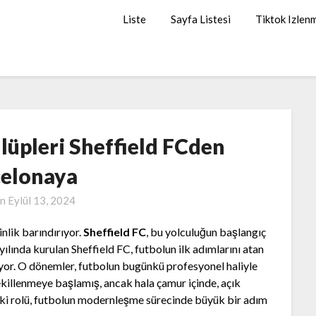
Liste
Sayfa Listesi
Tiktok Izlen
lüpleri Sheffield FCden
elonaya
on
Eylül 13, 2024
inlik barındırıyor.
Sheffield FC
, bu yolculuğun başlangıç
ılında kurulan Sheffield FC, futbolun ilk adımlarını atan
tuyor. O dönemler, futbolun bugünkü profesyonel haliyle
ekillenmeye başlamış, ancak hala çamur içinde, açık
teki rolü, futbolun modernleşme sürecinde büyük bir adım