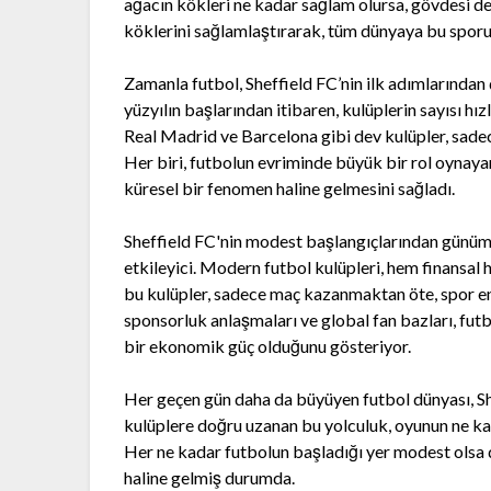
ağacın kökleri ne kadar sağlam olursa, gövdesi de 
köklerini sağlamlaştırarak, tüm dünyaya bu sporun 
Zamanla futbol, Sheffield FC’nin ilk adımlarından 
yüzyılın başlarından itibaren, kulüplerin sayısı hız
Real Madrid ve Barcelona gibi dev kulüpler, sadece
Her biri, futbolun evriminde büyük bir rol oynayar
küresel bir fenomen haline gelmesini sağladı.
Sheffield FC'nin modest başlangıçlarından günüm
etkileyici. Modern futbol kulüpleri, hem finansal
bu kulüpler, sadece maç kazanmaktan öte, spor endü
sponsorluk anlaşmaları ve global fan bazları, fu
bir ekonomik güç olduğunu gösteriyor.
Her geçen gün daha da büyüyen futbol dünyası, Sh
kulüplere doğru uzanan bu yolculuk, oyunun ne ka
Her ne kadar futbolun başladığı yer modest olsa d
haline gelmiş durumda.