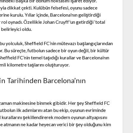
imindeki başka bir dönüm noktasını işaret ediyor.
yla dikkat çekti. Kulübün felsefesi, oyunu sadece
e kurulu. Yıllar içinde, Barcelona'nın geliştirdiği
 rol oynadı. Özellikle Johan Cruyff'un getirdiği ‘total
belirleyici oldu.
 yolculuk, Sheffield FC’nin mütevazı başlangıçlarından
 Bu süreçte, futbolun sadece bir oyun değil, bir kültür
effield FC’nin temel taşıdığı kurallar ve Barcelona’nın
mli kilometre taşlarını oluşturuyor.
nin Tarihinden Barcelona’nın
 zaman makinesine binmek gibidir. Her şey Sheffield FC
 futbolun ilk adımlarını atan bu ekip, oyunun evriminde
l kurallarını şekillendirerek modern oyunun altyapısını
me atmanın ne kadar heyecan verici bir şey olduğunu kim