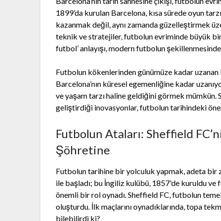
Barcelona’nın tarih sahnesine çıkışı, futbolun evr
1899’da kurulan Barcelona, kısa sürede oyun tarzı
kazanmak değil, aynı zamanda güzelleştirmek üzerin
teknik ve stratejiler, futbolun evriminde büyük bir
futbol’ anlayışı, modern futbolun şekillenmesinde 
Futbolun kökenlerinden günümüze kadar uzanan bu
Barcelona’nın küresel egemenliğine kadar uzanıyor.
ve yaşam tarzı haline geldiğini görmek mümkün. Sh
geliştirdiği inovasyonlar, futbolun tarihindeki öne
Futbolun Ataları: Sheffield FC’
Şöhretine
Futbolun tarihine bir yolculuk yapmak, adeta bir
ile başladı; bu İngiliz kulübü, 1857'de kuruldu ve
önemli bir rol oynadı. Sheffield FC, futbolun teme
oluşturdu. İlk maçlarını oynadıklarında, topa tek
bilebilirdi ki?