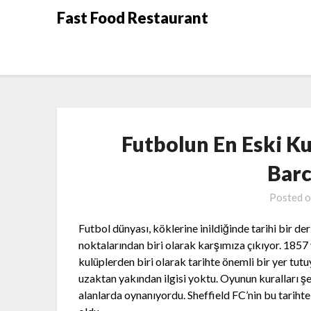
Skip
Fast Food Restaurant
to
content
Futbolun En Eski Ku
Barc
Posted 
Futbol dünyası, köklerine inildiğinde tarihi bir der
noktalarından biri olarak karşımıza çıkıyor. 1857 y
kulüplerden biri olarak tarihte önemli bir yer tu
uzaktan yakından ilgisi yoktu. Oyunun kuralları ş
alanlarda oynanıyordu. Sheffield FC’nin bu tarih