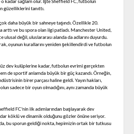
o kadar sağlam olur. İşte Sheffield FC, futbolun
güzelliklerini tanıttı.
çok daha büyük bir sahneye taşındı. Özellikle 20.
la arttı ve bu spora olan ilgi patladı. Manchester United,
 ulusal değil, uluslararası alanda da adlarını duyurdu.
ak, oyunun kurallarını yeniden şekillendirdi ve futbolun
üz dev kulüplerine kadar, futbolun evrimi gerçekten
 hem de sportif anlamda büyük bir güç kazandı. Örneğin,
strisinin birer parçası haline geldi. Yayın hakları,
tbolun sadece bir oyun olmadığını, aynı zamanda büyük
effield FC'nin ilk adımlarından başlayarak dev
dar köklü ve dinamik olduğunu gözler önüne seriyor.
a, bu sporun geldiği nokta, hepimizin ortak bir tutkusu