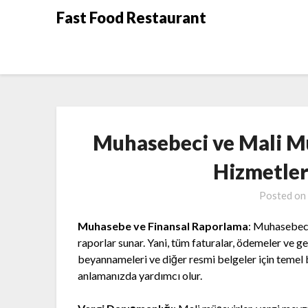
Skip
Fast Food Restaurant
to
content
Muhasebeci ve Mali Mü
Hizmetleri
Posted on
Muhasebe ve Finansal Raporlama
: Muhasebecil
raporlar sunar. Yani, tüm faturalar, ödemeler ve gel
beyannameleri ve diğer resmi belgeler için temel bi
anlamanızda yardımcı olur.