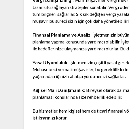
Vergi Danışmanlığı
: Mali müşavirler, vergi mevz
tasarrufu sağlayan stratejiler sunabilir. Vergi ö
tüm bilgileri sağlarlar. Sık sık değişen vergi yasa
müşavir bu süreci sizin için çok daha yönetilebilir h
Finansal Planlama ve Analiz
: İşletmenizin büyü
planlama yapma konusunda yardımcı olabilir. İşletm
ile hedeflerinize ulaşmanıza yardımcı olurlar. Bu d
Yasal Uyumluluk
: İşletmenizin çeşitli yasal ger
Muhasebeci ve mali müşavirler, bu gerekliliklerin y
yaşamadan işinizi rahatça yürütmenizi sağlarlar.
Kişisel Mali Danışmanlık
: Bireysel olarak da, ma
planlaması konularında size rehberlik edebilir.
Bu hizmetler, hem kişisel hem de ticari finansal 
istikrarınızı korur.