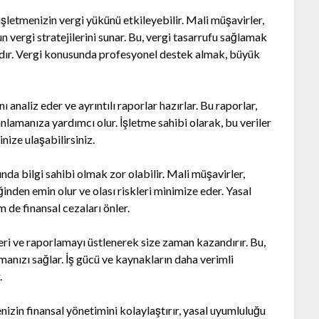
 işletmenizin vergi yükünü etkileyebilir. Mali müşavirler,
n vergi stratejilerini sunar. Bu, vergi tasarrufu sağlamak
mdır. Vergi konusunda profesyonel destek almak, büyük
analiz eder ve ayrıntılı raporlar hazırlar. Bu raporlar,
anlamanıza yardımcı olur. İşletme sahibi olarak, bu veriler
inize ulaşabilirsiniz.
da bilgi sahibi olmak zor olabilir. Mali müşavirler,
inden emin olur ve olası riskleri minimize eder. Yasal
de finansal cezaları önler.
eri ve raporlamayı üstlenerek size zaman kazandırır. Bu,
manızı sağlar. İş gücü ve kaynakların daha verimli
.
izin finansal yönetimini kolaylaştırır, yasal uyumluluğu