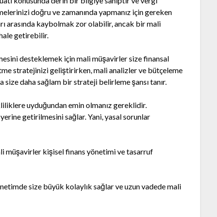
uatı konusunda derin bir bilgiye sahiptir ve vergi
demelerinizi doğru ve zamanında yapmanız için gereken
ları arasında kaybolmak zor olabilir, ancak bir mali
ale getirebilir.
mesini desteklemek için mali müşavirler size finansal
e stratejinizi geliştirirken, mali analizler ve bütçeleme
a size daha sağlam bir strateji belirleme şansı tanır.
ekliliklere uyduğundan emin olmanız gereklidir.
erine getirilmesini sağlar. Yani, yasal sorunlar
li müşavirler kişisel finans yönetimi ve tasarruf
yönetimde size büyük kolaylık sağlar ve uzun vadede mali