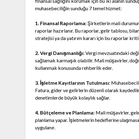
finansal sağlığını korumak için bu iki alanın sund
muhasebeciliğin sunduğu 7 temel hizmet:
1. Finansal Raporlama:
Şirketlerin mali durumun
raporlar hazırlanır. Bu raporlar, gelir tablosu, bila
stratejisi ya da yatırım kararı için bu raporlar krit
2. Vergi Danışmanlığı:
Vergi mevzuatındaki değiş
sağlamak karmaşık olabilir. Mali müşavirler, doğr
kullanmak konusunda rehberlik eder.
3. İşletme Kayıtlarının Tutulması:
Muhasebeciler,
Fatura, gider ve gelirlerin düzenli olarak kaydedil
denetimlerde büyük kolaylık sağlar.
4. Bütçeleme ve Planlama:
Mali müşavirler, gel
planlama yapar. İşletmelerin hedeflerine ulaşmasını
uygulanır.