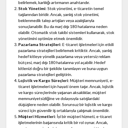
belirlemek, karlılığı artırmanın anahtarıdır.
Stok Yönetimi
: Stok yönetimi, e-ticaretin temel
taşlarından biridir. Ancak, yanlış stok yönetimi,
beklenmedik talep artışları veya azalışlarıyla
sonuçlanabilir. Bu da marj dışı 180 hatalarına neden
olabilir. Otomatik stok takibi sistemleri kullanarak, stok
yönetimini optimize etmek önemlidir.
Pazarlama Stratejileri
: E-ticaret işletmeleri için etkili
pazarlama stratejileri belirlemek kritiktir. Ancak, yanlış
hedef kitleye yönelik pazarlama veya yetersiz reklam
bütçesi, marj dışı 180 hatalarına yol açabilir. Hedef
kitlenizi doğru bir şekilde tanımlayın ve buna uygun
pazarlama stratejileri geliştirin.
Lojistik ve Kargo Süreçleri
: Müşteri memnuniyeti, e-
ticaret işletmeleri için hayati önem taşır. Ancak, lojistik
ve kargo süreçlerinde yaşanan aksaklıklar, müşteri
memnuniyetsizliğine ve dolayısıyla satışlardaki
düşüşlere neden olabilir. Sorunsuz bir lojistik ve kargo
süreci için güvenilir iş ortaklarıyla çalışmak önemlidir.
Müşteri Hizmetleri
: İyi bir müşteri hizmeti, e-ticaret
işletmelerinin başarısında kritik bir rol oynar. Ancak,