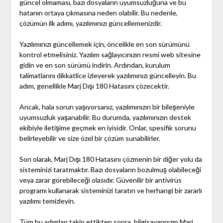
güncel olmaması, bazı dosyaların uyumsuzluğuna ve bu
hatanın ortaya çıkmasına neden olabilir. Bu nedenle,
çözümün ilk adımı, yazılımınızı güncellemenizdir.
Yazılımınızı güncellemek için, öncelikle en son sürümünü
kontrol etmelisiniz. Yazılım sağlayıcınızın resmi web sitesine
gidin ve en son sürümü indirin. Ardından, kurulum
talimatlarını dikkatlice izleyerek yazılımınızı güncelleyin. Bu
adım, genellikle Marj Dışı 180 Hatasını çözecektir.
Ancak, hala sorun yaşıyorsanız, yazılımınızın bir bileşeniyle
uyumsuzluk yaşanabilir. Bu durumda, yazılımınızın destek
ekibiyle iletişime geçmek en iyisidir. Onlar, spesifik sorunu
belirleyebilir ve size özel bir çözüm sunabilirler.
Son olarak, Marj Dışı 180 Hatasını çözmenin bir diğer yolu da
sisteminizi taratmaktır. Bazı dosyaların bozulmuş olabileceği
veya zarar görebileceği olasıdır. Güvenilir bir antivirüs
programı kullanarak sisteminizi taratın ve herhangi bir zararlı
yazılımı temizleyin.
Tüm bu adımları takip ettikten sonra, bilgisayarınızın Marj