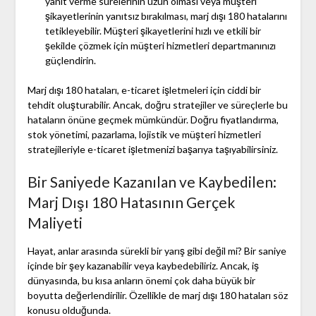
yanıt verme sürelerinin uzun olması veya müşteri
şikayetlerinin yanıtsız bırakılması, marj dışı 180 hatalarını
tetikleyebilir. Müşteri şikayetlerini hızlı ve etkili bir
şekilde çözmek için müşteri hizmetleri departmanınızı
güçlendirin.
Marj dışı 180 hataları, e-ticaret işletmeleri için ciddi bir
tehdit oluşturabilir. Ancak, doğru stratejiler ve süreçlerle bu
hataların önüne geçmek mümkündür. Doğru fiyatlandırma,
stok yönetimi, pazarlama, lojistik ve müşteri hizmetleri
stratejileriyle e-ticaret işletmenizi başarıya taşıyabilirsiniz.
Bir Saniyede Kazanılan ve Kaybedilen:
Marj Dışı 180 Hatasının Gerçek
Maliyeti
Hayat, anlar arasında sürekli bir yarış gibi değil mi? Bir saniye
içinde bir şey kazanabilir veya kaybedebiliriz. Ancak, iş
dünyasında, bu kısa anların önemi çok daha büyük bir
boyutta değerlendirilir. Özellikle de marj dışı 180 hataları söz
konusu olduğunda.