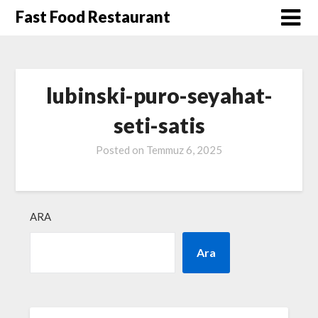
Skip
Fast Food Restaurant
to
content
lubinski-puro-seyahat-
seti-satis
Posted on
Temmuz 6, 2025
ARA
Ara