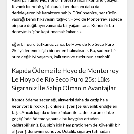
Farklı parfümleriyle, her bir nefeste insanı kendine çekiyor.
Kıvrımlı bir nehir gibi akarak, her dumanı daha da
derinleştiren bir karaktere sahip. Düşünsenize, her tütün
yaprağı kendi hikayesini taşıyor. Hoyo de Monterrey, sadece
bir puro değil, aynı zamanda bir yaşam tarzı. Kendinizi bu
deneyimin içine kaptırmamak imkansız.
Eğer bir puro tutkunuz varsa, Le Hoyo de Río Seco Puro
25s'yi denemek için bir neden bulmalısınız. Bu, sadece bir
puro değil; iyi yaşamın, kalitenin ve tutkunun sembolü!
Kapıda Ödeme ile Hoyo de Monterrey
Le Hoyo de Río Seco Puro 25s: Lüks
Sigaranız İle Sahip Olmanın Avantajları
Kapıda ödeme seçeneği, alışverişi daha da cazip hale
getiriyor! Birçok kişi, online alışverişte güvenlik endişeleri
taşır. Ancak kapıda ödeme imkanı ile sadece ürün elinize
geçtiğinde ödeme yaparak, bu kaygıları ortadan
kaldırabilirsiniz. Bu, sizin için hem pratik hem de güvenilir bir
alışveriş deneyimi sunuyor. Üstelik, sigarayı tatmadan