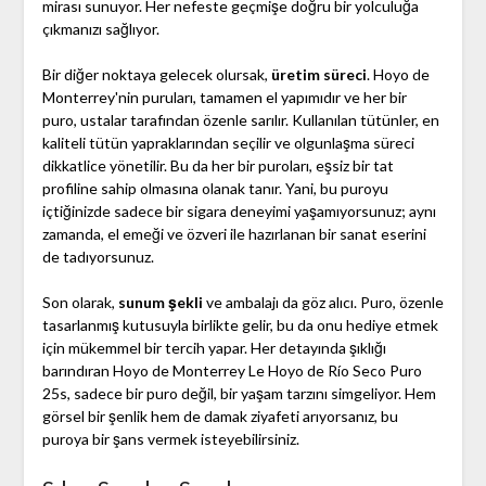
mirası sunuyor. Her nefeste geçmişe doğru bir yolculuğa
çıkmanızı sağlıyor.
Bir diğer noktaya gelecek olursak,
üretim süreci
. Hoyo de
Monterrey'nin puruları, tamamen el yapımıdır ve her bir
puro, ustalar tarafından özenle sarılır. Kullanılan tütünler, en
kaliteli tütün yapraklarından seçilir ve olgunlaşma süreci
dikkatlice yönetilir. Bu da her bir puroları, eşsiz bir tat
profiline sahip olmasına olanak tanır. Yani, bu puroyu
içtiğinizde sadece bir sigara deneyimi yaşamıyorsunuz; aynı
zamanda, el emeği ve özveri ile hazırlanan bir sanat eserini
de tadıyorsunuz.
Son olarak,
sunum şekli
ve ambalajı da göz alıcı. Puro, özenle
tasarlanmış kutusuyla birlikte gelir, bu da onu hediye etmek
için mükemmel bir tercih yapar. Her detayında şıklığı
barındıran Hoyo de Monterrey Le Hoyo de Río Seco Puro
25s, sadece bir puro değil, bir yaşam tarzını simgeliyor. Hem
görsel bir şenlik hem de damak ziyafeti arıyorsanız, bu
puroya bir şans vermek isteyebilirsiniz.