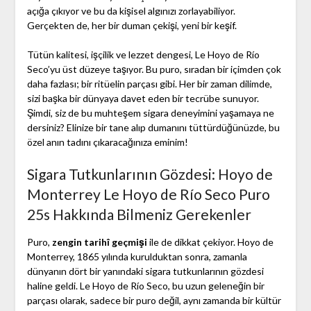
açığa çıkıyor ve bu da kişisel algınızı zorlayabiliyor.
Gerçekten de, her bir duman çekişi, yeni bir keşif.
Tütün kalitesi, işçilik ve lezzet dengesi, Le Hoyo de Río
Seco’yu üst düzeye taşıyor. Bu puro, sıradan bir içimden çok
daha fazlası; bir ritüelin parçası gibi. Her bir zaman dilimde,
sizi başka bir dünyaya davet eden bir tecrübe sunuyor.
Şimdi, siz de bu muhteşem sigara deneyimini yaşamaya ne
dersiniz? Elinize bir tane alıp dumanını tüttürdüğünüzde, bu
özel anın tadını çıkaracağınıza eminim!
Sigara Tutkunlarının Gözdesi: Hoyo de
Monterrey Le Hoyo de Río Seco Puro
25s Hakkında Bilmeniz Gerekenler
Puro,
zengin tarihî geçmişi
ile de dikkat çekiyor. Hoyo de
Monterrey, 1865 yılında kurulduktan sonra, zamanla
dünyanın dört bir yanındaki sigara tutkunlarının gözdesi
haline geldi. Le Hoyo de Río Seco, bu uzun geleneğin bir
parçası olarak, sadece bir puro değil, aynı zamanda bir kültür