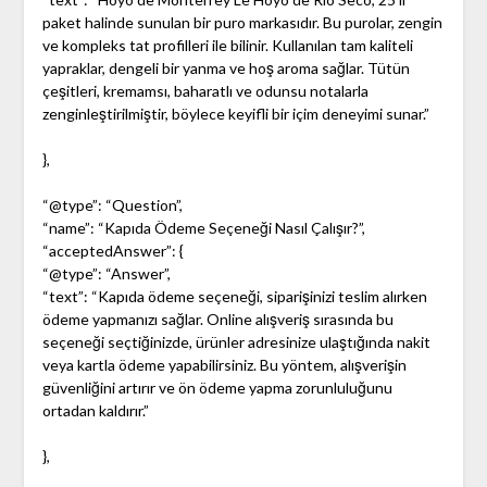
paket halinde sunulan bir puro markasıdır. Bu purolar, zengin
ve kompleks tat profilleri ile bilinir. Kullanılan tam kaliteli
yapraklar, dengeli bir yanma ve hoş aroma sağlar. Tütün
çeşitleri, kremamsı, baharatlı ve odunsu notalarla
zenginleştirilmiştir, böylece keyifli bir içim deneyimi sunar.”
},
“@type”: “Question”,
“name”: “Kapıda Ödeme Seçeneği Nasıl Çalışır?”,
“acceptedAnswer”: {
“@type”: “Answer”,
“text”: “Kapıda ödeme seçeneği, siparişinizi teslim alırken
ödeme yapmanızı sağlar. Online alışveriş sırasında bu
seçeneği seçtiğinizde, ürünler adresinize ulaştığında nakit
veya kartla ödeme yapabilirsiniz. Bu yöntem, alışverişin
güvenliğini artırır ve ön ödeme yapma zorunluluğunu
ortadan kaldırır.”
},