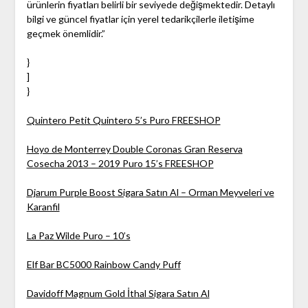
ürünlerin fiyatları belirli bir seviyede değişmektedir. Detaylı
bilgi ve güncel fiyatlar için yerel tedarikçilerle iletişime
geçmek önemlidir.”
}
]
}
Quintero Petit Quintero 5’s Puro FREESHOP
Hoyo de Monterrey Double Coronas Gran Reserva
Cosecha 2013 – 2019 Puro 15’s FREESHOP
Djarum Purple Boost Sigara Satın Al – Orman Meyveleri ve
Karanfil
La Paz Wilde Puro – 10’s
Elf Bar BC5000 Rainbow Candy Puff
Davidoff Magnum Gold İthal Sigara Satın Al