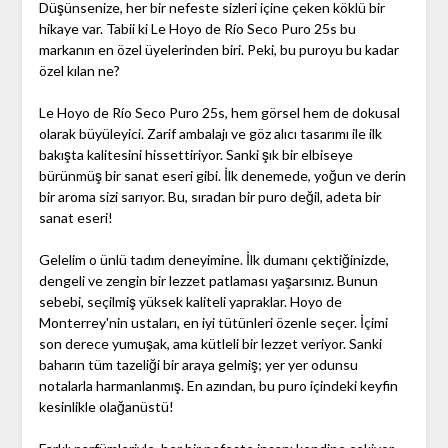
Düşünsenize, her bir nefeste sizleri içine çeken köklü bir
hikaye var. Tabii ki Le Hoyo de Río Seco Puro 25s bu
markanın en özel üyelerinden biri. Peki, bu puroyu bu kadar
özel kılan ne?
Le Hoyo de Río Seco Puro 25s, hem görsel hem de dokusal
olarak büyüleyici. Zarif ambalajı ve göz alıcı tasarımı ile ilk
bakışta kalitesini hissettiriyor. Sanki şık bir elbiseye
bürünmüş bir sanat eseri gibi. İlk denemede, yoğun ve derin
bir aroma sizi sarıyor. Bu, sıradan bir puro değil, adeta bir
sanat eseri!
Gelelim o ünlü tadım deneyimine. İlk dumanı çektiğinizde,
dengeli ve zengin bir lezzet patlaması yaşarsınız. Bunun
sebebi, seçilmiş yüksek kaliteli yapraklar. Hoyo de
Monterrey'nin ustaları, en iyi tütünleri özenle seçer. İçimi
son derece yumuşak, ama kütleli bir lezzet veriyor. Sanki
baharın tüm tazeliği bir araya gelmiş; yer yer odunsu
notalarla harmanlanmış. En azından, bu puro içindeki keyfin
kesinlikle olağanüstü!