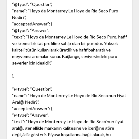
“@type”: “Question”,
“name”: “Hoyo de Monterrey Le Hoyo de Río Seco Puro
Nedir?”,
“acceptedAnswer”: {
“@type”: “Answer”,
“text”: “Hoyo de Monterrey Le Hoyo de Río Seco Puro, hafif
ve kremsi bir tat profiline sahip olan bir purodur. Yüksek
kaliteli tütün kullanılarak üretilir ve hafif baharatlı ve
meyvemsi aromalar sunar. Başlangıç seviyesindeki puro
severler için idealdir.”
},
“@type”: “Question”,
“name”: “Hoyo de Monterrey Le Hoyo de Río Seco’nun Fiyat
Aralığı Nedir?”,
“acceptedAnswer”: {
“@type”: “Answer”,
“text”: “Hoyo de Monterrey Le Hoyo de Río Seco’nun fiyat
aralığı, genellikle markanın kalitesine ve içeriğine göre
değişiklik gösterir. Piyasa koşullarına bağlı olarak, bu