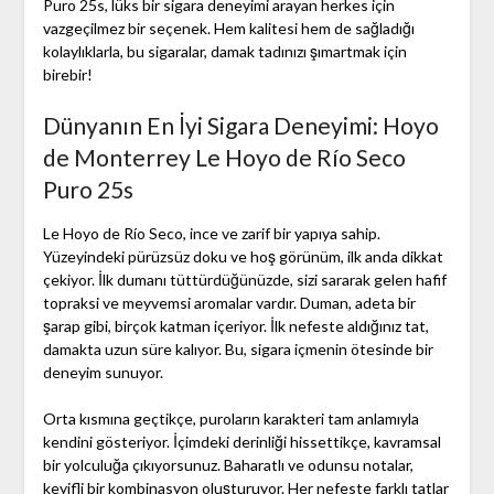
Puro 25s, lüks bir sigara deneyimi arayan herkes için
vazgeçilmez bir seçenek. Hem kalitesi hem de sağladığı
kolaylıklarla, bu sigaralar, damak tadınızı şımartmak için
birebir!
Dünyanın En İyi Sigara Deneyimi: Hoyo
de Monterrey Le Hoyo de Río Seco
Puro 25s
Le Hoyo de Río Seco, ince ve zarif bir yapıya sahip.
Yüzeyindeki pürüzsüz doku ve hoş görünüm, ilk anda dikkat
çekiyor. İlk dumanı tüttürdüğünüzde, sizi sararak gelen hafif
topraksi ve meyvemsi aromalar vardır. Duman, adeta bir
şarap gibi, birçok katman içeriyor. İlk nefeste aldığınız tat,
damakta uzun süre kalıyor. Bu, sigara içmenin ötesinde bir
deneyim sunuyor.
Orta kısmına geçtikçe, puroların karakteri tam anlamıyla
kendini gösteriyor. İçimdeki derinliği hissettikçe, kavramsal
bir yolculuğa çıkıyorsunuz. Baharatlı ve odunsu notalar,
keyifli bir kombinasyon oluşturuyor. Her nefeste farklı tatlar