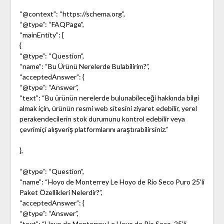
“@context”: “https://schema.org”,
“@type”: “FAQPage”,
“mainEntity”: [
{
“@type”: “Question”,
“name”: “Bu Ürünü Nerelerde Bulabilirim?”,
“acceptedAnswer”: {
“@type”: “Answer”,
“text”: “Bu ürünün nerelerde bulunabileceği hakkında bilgi
almak için, ürünün resmi web sitesini ziyaret edebilir, yerel
perakendecilerin stok durumunu kontrol edebilir veya
çevrimiçi alışveriş platformlarını araştırabilirsiniz.”
},
“@type”: “Question”,
“name”: “Hoyo de Monterrey Le Hoyo de Río Seco Puro 25’li
Paket Özellikleri Nelerdir?”,
“acceptedAnswer”: {
“@type”: “Answer”,
“text”: “Hoyo de Monterrey Le Hoyo de Río Seco, 25’li