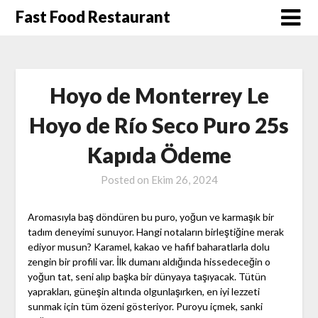
Skip
Fast Food Restaurant
to
content
Hoyo de Monterrey Le
Hoyo de Río Seco Puro 25s
Kapıda Ödeme
Posted on
Ekim 26, 2024
Aromasıyla baş döndüren bu puro, yoğun ve karmaşık bir
tadım deneyimi sunuyor. Hangi notaların birleştiğine merak
ediyor musun? Karamel, kakao ve hafif baharatlarla dolu
zengin bir profili var. İlk dumanı aldığında hissedeceğin o
yoğun tat, seni alıp başka bir dünyaya taşıyacak. Tütün
yaprakları, güneşin altında olgunlaşırken, en iyi lezzeti
sunmak için tüm özeni gösteriyor. Puroyu içmek, sanki