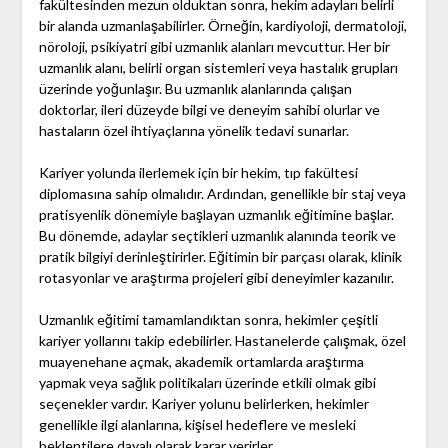
fakültesinden mezun olduktan sonra, hekim adayları belirli
bir alanda uzmanlaşabilirler. Örneğin, kardiyoloji, dermatoloji,
nöroloji, psikiyatri gibi uzmanlık alanları mevcuttur. Her bir
uzmanlık alanı, belirli organ sistemleri veya hastalık grupları
üzerinde yoğunlaşır. Bu uzmanlık alanlarında çalışan
doktorlar, ileri düzeyde bilgi ve deneyim sahibi olurlar ve
hastaların özel ihtiyaçlarına yönelik tedavi sunarlar.
Kariyer yolunda ilerlemek için bir hekim, tıp fakültesi
diplomasına sahip olmalıdır. Ardından, genellikle bir staj veya
pratisyenlik dönemiyle başlayan uzmanlık eğitimine başlar.
Bu dönemde, adaylar seçtikleri uzmanlık alanında teorik ve
pratik bilgiyi derinleştirirler. Eğitimin bir parçası olarak, klinik
rotasyonlar ve araştırma projeleri gibi deneyimler kazanılır.
Uzmanlık eğitimi tamamlandıktan sonra, hekimler çeşitli
kariyer yollarını takip edebilirler. Hastanelerde çalışmak, özel
muayenehane açmak, akademik ortamlarda araştırma
yapmak veya sağlık politikaları üzerinde etkili olmak gibi
seçenekler vardır. Kariyer yolunu belirlerken, hekimler
genellikle ilgi alanlarına, kişisel hedeflere ve mesleki
beklentilere dayalı olarak karar verirler.