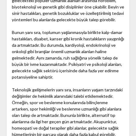
gelecekteki popüler uzmanlık alanları arasında nörobilim,
biyoteknoloji ve genetik gibi disiplinler öne çıkabilir. Beyin ve
sinir hastalıkları, genetik bozukluklar ve özelleştirilmiş tedavi
yöntemleri bu alanlarda gelecekte büyük talep görebilir.
Bunun yanı sıra, toplumun yaşlanmasıyla birlikte kalp-damar
hastalıkları, diyabet, kanser gibi kronik hastalıkların yaygınlığı
da artmaktadır. Bu durumda, kardiyoloji, endokrinoloji ve
onkoloji gibi branşlar önemli uzmanlık alanları haline
gelmektedir. Aynı zamanda, ruh sağlığına yönelik talep de
büyük bir ivme kazanmaktadır. Psikiyatri ve psikoloji alanları,
gelecekte sağlık sektörü içerisinde daha fazla yer edinme
potansiyeline sahiptir.
Teknolojik gelişmelerin yanı sıra, insanların yaşam tarzındaki
değişimler de hekimlik alanındaki talebi etkilemektedir.
Örneğin, spor ve beslenme konularında bilinçlenme
artarken, spor hekimliği ve beslenme uzmanlığı gibi alanlara
olan talep de artmaktadır. Bununla birlikte, alternatif tıp
alanlarına da ilgi her geçen gün artmaktadır. Akupunktur,
homeopati ve doğal terapiler gibi alanlar, gelecekte sağlık
hizmetlerinin bir parçası olarak daha fazla kabul görebilir.