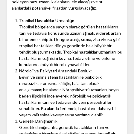
bekleyen bazı uzmanlık alanlarını ele alacağız ve bu
alanlardaki potansiyel fırsatları vurgulayacağız.
Tropikal Hastalıklar Uzmanlığı:
Tropikal bölgelerde yaygın olarak görülen hastalıkların
tanı ve tedavisi konusunda uzmanlaşmak, giderek artan
bir öneme sahiptir. Dengue ateşi, sıtma, zika virüsü gibi
tropikal hastalıklar, dünya genelinde hala büyük bir
tehdit oluşturmaktadır. Tropikal hastalıklar uzmanları, bu
hastalıkların teşhisini koyma, tedavi etme ve önleme
konularında büyük bir rol oynayabilirler.
Nöroloji ve Psikiyatri Arasındaki Boşluk:
Beyin ve sinir sistemi hastalıkları ile psikolojik
rahatsızlıklar arasındaki ilişki, hala tam olarak
anlaşılmamış bir alandır. Nöropsikiyatri uzmanları, beyin-
beden ilişkisini inceleyerek, nörolojik ve psikiyatrik
hastalıkların tanı ve tedavisinde yeni perspektifler
sunabilirler. Bu alanda ilerlemek, hastaların daha iyi bir
yaşam kalitesine kavuşmasına yardımcı olabilir.
Genetik Danışmanlık:
Genetik danışmanlık, genetik hastalıkların tanı ve
tedavisinde bireylere özel çözümler sunan önemli bir