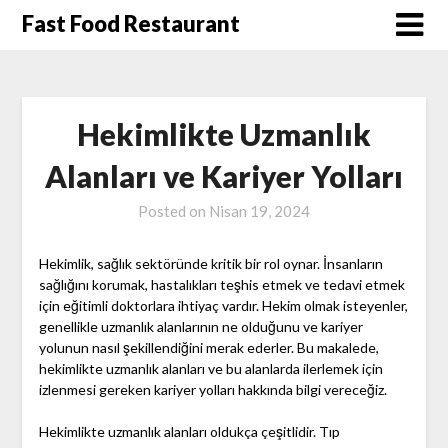
Skip
Fast Food Restaurant
to
content
Hekimlikte Uzmanlık
Alanları ve Kariyer Yolları
Posted on
Nisan 19, 2024
Hekimlik, sağlık sektöründe kritik bir rol oynar. İnsanların
sağlığını korumak, hastalıkları teşhis etmek ve tedavi etmek
için eğitimli doktorlara ihtiyaç vardır. Hekim olmak isteyenler,
genellikle uzmanlık alanlarının ne olduğunu ve kariyer
yolunun nasıl şekillendiğini merak ederler. Bu makalede,
hekimlikte uzmanlık alanları ve bu alanlarda ilerlemek için
izlenmesi gereken kariyer yolları hakkında bilgi vereceğiz.
Hekimlikte uzmanlık alanları oldukça çeşitlidir. Tıp