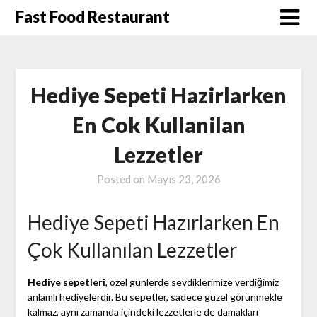
Skip
Fast Food Restaurant
to
content
Hediye Sepeti Hazirlarken
En Cok Kullanilan
Lezzetler
Posted on
Mayıs 23, 2026
Hediye Sepeti Hazırlarken En
Çok Kullanılan Lezzetler
Hediye sepetleri
, özel günlerde sevdiklerimize verdiğimiz
anlamlı hediyelerdir. Bu sepetler, sadece güzel görünmekle
kalmaz, aynı zamanda içindeki lezzetlerle de damakları