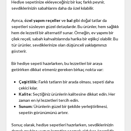
Hediye sepetinize ekleyeceğiniz bir kaç farklı peynir,
sevdiklerinizin sabahlarını daha da özel kılabilir.
Ayrıca,
özel yapım reçeller
ve
bal
gibi doğal tatlar da
sepetleri süsleyen güzel detaylardır. Bu ürünler, hem sağlıklı
hem de lezzetli bir alternatif sunar. Örneğin, ev yapımı bir
çilek reçeli, sabah kahvaltılarında harika bir eşlikçi olabilir. Bu
tür ürünler, sevdiklerinize olan düşünceli yaklaşımınızı
gösterir.
Bir hediye sepeti hazırlarken, bu lezzetleri bir araya
getirirken dikkat etmeniz gereken birkaç nokta var:
Çeşitlilik:
Farklı tatların bir arada olması, sepeti daha
çekici kılar.
Kalite:
Seçtiğiniz ürünlerin kalitesine dikkat edin. Her
zaman en iyi lezzetleri tercih edin.
Sunum:
Ürünlerin güzel bir şekilde yerleştirilmesi,
sepetin görünümünü artırır.
Sonuç olarak, hediye sepetleri hazırlarken, sevdiklerinizin
damak zevkine uygun lezzetler seçmek oldukça önemlidir.