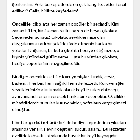
şenlendirir. Peki, bu sepetlerde en çok hangi lezzetler tercih
ediliyor? Gelin, birlikte keşfedelim!
Öncelikle,
çikolata
her zaman popüler bir seçimdir. Kimi
zaman bitter, kimi zaman sütlü, bazen de beyaz çikolata…
Seçenekler sonsuz! Çikolata, sevdiklerimize olan
duygularımızı tatlı bir şekilde ifade etmenin harika bir
yoludur. Düşünün, bir kutu çikolata hediye ettiğinizde, o
kişinin yüzündeki gülümseme… İşte bu yüzden çikolata,
hediye sepetlerinin vazgeçilmezidir.
Bir diğer önemli lezzet ise
kuruyemişler
. Fındık, ceviz,
badem… Her biri, hem sağlıklı hem de lezzetli. Kuruyemişler,
sevdiklerimizin atıştırmalık olarak keyifle tüketebileceği,
aynı zamanda enerji verecek harika bir seçenektir. Özellikle
misafirliklerde sunulan kuruyemişler, sofraların vazgeçilmezi
olmuştur.
Elbette,
şarküteri ürünleri
de hediye sepetlerinin yıldızları
arasında yer alır. Peynir çeşitleri, sucuk, salam… Bu lezzetler,
özellikle kahvaltı sofralarında büyük bir keyif kaynağıdır.