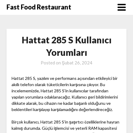
Skip
Fast Food Restaurant
to
content
Hattat 285 S Kullanıcı
Yorumları
Posted on
Şubat 26, 2024
Hattat 285 S, yazılım ve performans açısından etkileyici bir
akıllı telefon olarak tüketicilerin karşısına çıkıyor. Bu
incelememizde, Hattat 285 S'in kullanıcılar tarafından
yapılan yorumlara odaklanacağız. Kullanıcı geri bildirimlerini
dikkate alarak, bu cihazın ne kadar başarılı olduğunu ve
beklentileri karşılayıp karşılamadığını değerlendireceğiz.
Birçok kullanıcı, Hattat 285 S'in şaşırtıcı özelliklerine hayran
kalmış durumda. Güçlü işlemcisi ve yeterli RAM kapasitesi