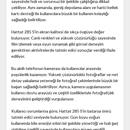
sayesinde hızlı ve sorunsuz bir şekilde çalıştığına dikkat
çekiliyor. Aynı zamanda, geniş depolama alanı ve harici bellek
kartı desteği ile kullanıcılara büyük bir kullanım kolaylığı
sağladığı belirtiliyor.
Hattat 285 S'in ekran kalitesi de sıkça övgüye değer
bulunuyor. Canlı renkleri ve yüksek çözünürlüğü sayesinde
film izlemek veya oyun oynamak gibi görsel deneyim
gerektiren aktivitelerde tatmin edici sonuçlar verdiği ifade
ediliyor.
Bu akıllı telefonun kamerası da kullanıcılar arasında
popülerlik kazanıyor. Yüksek çözünürlüklü fotoğraflar ve net
detay yakalama yeteneği ile fotoğraf çekimlerinde büyük bir
başarı sağladığı belirtiliyor. Ayrıca, kamera uygulamasının
kullanıcı dostu arayüzü ve çeşitli özellikleriyle fotoğrafçılık
deneyimini geliştirdiği vurgulanıyor.
Kullanıcı yorumlarına göre, Hattat 285 S'in batarya ömrü
tatmin edici seviyede bulunuyor. Gün boyu yoğun
kullanımda bile enerjiyi etkin bir şekilde yönettiği ve hızlı şarj
olabilme özelliği sayesinde kullanıcılara güven verdiği