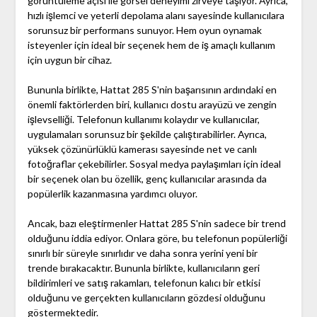
görüntüleme açısı ile görsel deneyimi zirveye taşıyor. Ayrıca,
hızlı işlemci ve yeterli depolama alanı sayesinde kullanıcılara
sorunsuz bir performans sunuyor. Hem oyun oynamak
isteyenler için ideal bir seçenek hem de iş amaçlı kullanım
için uygun bir cihaz.
Bununla birlikte, Hattat 285 S'nin başarısının ardındaki en
önemli faktörlerden biri, kullanıcı dostu arayüzü ve zengin
işlevselliği. Telefonun kullanımı kolaydır ve kullanıcılar,
uygulamaları sorunsuz bir şekilde çalıştırabilirler. Ayrıca,
yüksek çözünürlüklü kamerası sayesinde net ve canlı
fotoğraflar çekebilirler. Sosyal medya paylaşımları için ideal
bir seçenek olan bu özellik, genç kullanıcılar arasında da
popülerlik kazanmasına yardımcı oluyor.
Ancak, bazı eleştirmenler Hattat 285 S'nin sadece bir trend
olduğunu iddia ediyor. Onlara göre, bu telefonun popülerliği
sınırlı bir süreyle sınırlıdır ve daha sonra yerini yeni bir
trende bırakacaktır. Bununla birlikte, kullanıcıların geri
bildirimleri ve satış rakamları, telefonun kalıcı bir etkisi
olduğunu ve gerçekten kullanıcıların gözdesi olduğunu
göstermektedir.