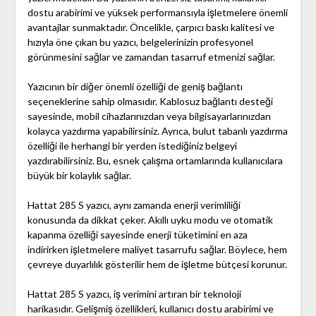
dostu arabirimi ve yüksek performansıyla işletmelere önemli
avantajlar sunmaktadır. Öncelikle, çarpıcı baskı kalitesi ve
hızıyla öne çıkan bu yazıcı, belgelerinizin profesyonel
görünmesini sağlar ve zamandan tasarruf etmenizi sağlar.
Yazıcının bir diğer önemli özelliği de geniş bağlantı
seçeneklerine sahip olmasıdır. Kablosuz bağlantı desteği
sayesinde, mobil cihazlarınızdan veya bilgisayarlarınızdan
kolayca yazdırma yapabilirsiniz. Ayrıca, bulut tabanlı yazdırma
özelliği ile herhangi bir yerden istediğiniz belgeyi
yazdırabilirsiniz. Bu, esnek çalışma ortamlarında kullanıcılara
büyük bir kolaylık sağlar.
Hattat 285 S yazıcı, aynı zamanda enerji verimliliği
konusunda da dikkat çeker. Akıllı uyku modu ve otomatik
kapanma özelliği sayesinde enerji tüketimini en aza
indirirken işletmelere maliyet tasarrufu sağlar. Böylece, hem
çevreye duyarlılık gösterilir hem de işletme bütçesi korunur.
Hattat 285 S yazıcı, iş verimini artıran bir teknoloji
harikasıdır. Gelişmiş özellikleri, kullanıcı dostu arabirimi ve