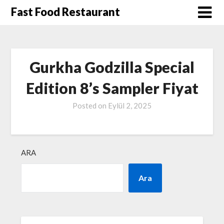
Skip
Fast Food Restaurant
to
content
Gurkha Godzilla Special
Edition 8’s Sampler Fiyat
Posted on
Eylül 2, 2025
ARA
Ara