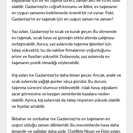
yaşayanlar için bir ev taşıma süreci, zaman alıcı ve stres dolu
olabilir. Gaziantep'in coğrafi konumu ve iklimi, ev taşımanın
en uygun zamanını belirlemede önemli bir rol oynar. Peki,
Gaziantep'te ev taşımak için en uygun zaman ne zaman?
Yaz ayları, Gaziantep'te sıcak ve kurak geçer. Bu dönemde
ev taşımak, sıcak hava ve güneşin etkisi altında çalışmayı
zorlaştırabilir. Ayrıca, yaz aylarında taşınma işlemleri için
talep yüksektir, bu da nakliye firmalarının yoğunluğunu
artırır ve fiyatları yükseltir. Dolayısıyla, yaz aylarında ev
taşımanın pratik olmadığı söylenebilir.
Kış ayları ise Gaziantep'te daha ılıman geçer. Ancak, aralık ve
ocak aylarında yağışlı günler sıkça görülür. Bu durum,
taşınma sürecini olumsuz etkileyebilir. Islak hava, eşyaların
zarar görmesine ve kaygan zeminlerde kazalara neden
olabilir. Ayrıca, kış aylarında da talep nispeten yüksek olabilir
ve fiyatlar artabilir.
İlkbahar ve sonbahar ise Gaziantep'te ev taşımanın en
uygun olduğu zaman dilimleridir. Bu mevsimlerde hava daha
ılımandır ve yağışlar daha azdır. Özellikle Nisan ve Ekim ayları,