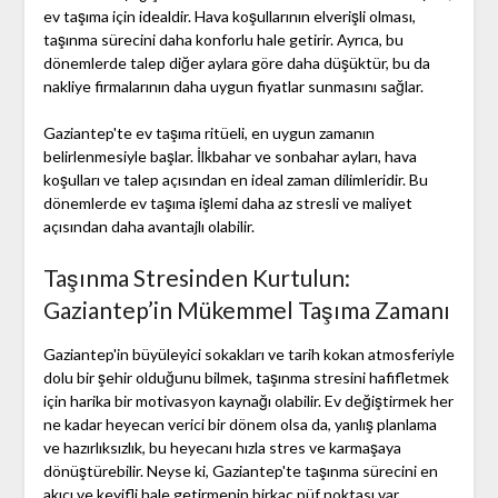
ev taşıma için idealdir. Hava koşullarının elverişli olması,
taşınma sürecini daha konforlu hale getirir. Ayrıca, bu
dönemlerde talep diğer aylara göre daha düşüktür, bu da
nakliye firmalarının daha uygun fiyatlar sunmasını sağlar.
Gaziantep'te ev taşıma ritüeli, en uygun zamanın
belirlenmesiyle başlar. İlkbahar ve sonbahar ayları, hava
koşulları ve talep açısından en ideal zaman dilimleridir. Bu
dönemlerde ev taşıma işlemi daha az stresli ve maliyet
açısından daha avantajlı olabilir.
Taşınma Stresinden Kurtulun:
Gaziantep’in Mükemmel Taşıma Zamanı
Gaziantep'in büyüleyici sokakları ve tarih kokan atmosferiyle
dolu bir şehir olduğunu bilmek, taşınma stresini hafifletmek
için harika bir motivasyon kaynağı olabilir. Ev değiştirmek her
ne kadar heyecan verici bir dönem olsa da, yanlış planlama
ve hazırlıksızlık, bu heyecanı hızla stres ve karmaşaya
dönüştürebilir. Neyse ki, Gaziantep'te taşınma sürecini en
akıcı ve keyifli hale getirmenin birkaç püf noktası var.