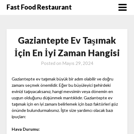
Skip
Fast Food Restaurant
to
content
Gaziantepte Ev Taşımak
İçin En İyi Zaman Hangisi
Posted on
Mayıs 29, 2024
Gaziantepte ev taşımak büyük bir adım olabilir ve doğru
zamanı seçmek önemlidir. Eğer bu büyüleyici şehirdeki
evinizi taşıyacaksanız, hangi mevsimin veya dönemin en
uygun olduğunu düşünmek mantıklıdır. Gaziantepte ev
taşımak için en iyi zamanı belirlemek için bazı faktörleri göz
önünde bulundurmalısınız. İşte size yardımcı olacak bazı
ipuçları:
Hava Durumu: