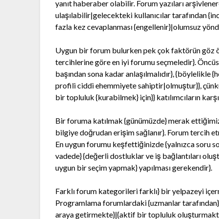
yanıt haberaber olabilir. Forum yazıları arşivlene
ulaşılabilir|gelecekteki kullanıcılar tarafından {in
fazla kez cevaplanması {engellenir}|olumsuz yönde
Uygun bir forum bulurken pek çok faktörün göz ö
tercihlerine göre en iyi forumu seçmeledir}. Öncü
başından sona kadar anlaşılmalıdır}, {böylelikle {h
profili ciddi ehemmiyete sahiptir|olmuştur}}, çünk
bir topluluk {kurabilmek} için}} katılımcıların karş
Bir foruma katılmak {günümüzde} merak ettiğimiz ko
bilgiye doğrudan erişim sağlanır}. Forum tercih et
En uygun forumu keşfettiğinizde {yalnızca soru so
vadede} {değerli dostluklar ve iş bağlantıları oluş
uygun bir seçim yapmak} yapılması gerekendir}.
Farklı forum kategorileri farklı} bir yelpazeyi içer
Programlama forumlardaki {uzmanlar tarafından} yard
araya getirmekte}|{aktif bir topluluk oluşturmakta