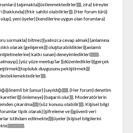
forumları} taşımakta}|üstlenmektedirler}}}}, zira} bireyler
 {hakkında} {fikir sahibi olabilirler}}}. {Her forum türü}
olup}, yeni üyeler} {kendilerine uygun olan forumlara}
oru sormakla} bitmez}|yalnızca cevap almak} {anlamına
lıklı olarak {gelişerek}}} oluşturabildikleri}|anlamlı
nişletmelerine} katkı sunan} deneyimledikleri}}}}}}}.
kalmayıp}, {yüz yüze meetup’lar {{düzenledikleri}|gerçek
inleştirmek}|topluluk duygusunu pekiştirmek}}}
desteklemektedirler}}}}.
ı}|önemli bir {unsur} {sayıldığı}}}}}. {Her forum} denetim
 hakaretleri}}} önlemeye} {başarılı olur}}}. Moderatörlerin
mden çıkarılma}}}}} {söz konusu olabilir}}}}. Kişisel bilgi
{forumlar tipik olarak} {şifreleme ve {{güvenli veri
ar istihdam edilmekte}}}|üyeler {kişisel bilgilerini
}}}}}}}}}}}}}.