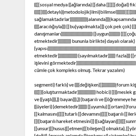
{{[[sosyal medya {{ağlarında} [[daha [[[[[[doğal} fikirle
{{{{[[{{{{detaylı}|metodolojik|ilmi|bilimsel}}}}}}}]]]]}}}}
sağlamaktadırlar}}}}}}}}}}}}}}|alanında}}}|kapsamında}}}
{{{{aracılığıyla}}} [[bu|yapılmakta]]} çok pek çok} [[[[[[
danışmanları}}}}}}}}}}}}}}}}}}}}}}}}}} [[uygun}}}}}}}}} [[[
etmektedir}}}}}}}}}}} bununla birlikte} dayalı olar
{yapısı}}}}}}}}}}}}}}}}}}}}}}}}}}}}}}}}}}}}}}}}}}}}}}}}}}}}}}}}}}}}}}}}}
etmektedir]}}}}}}}}}}}}}}} {sayılmaktadır}}}}}} fazla}}
işlevini görmektedir}}}}}}}}}}}}}}}}}}}}}}}}}}}}}}}}}}}}}}}}}}}}}}}}}}}
cümle çok kompleks olmuş. Tekrar yazalım)
segmenti} farklı} ve {{{{değişken}]]}}}}}}}}}}|forum kişi
{{{[[{{oluşturmaktadır}}}}}}}}}}}}}}} hobici} [[{{meslek g
ve {{yaşlı}}},}} bayan}}},}} {başarılı ve {{öğrenmeye 
{{üyeleri} {demektedir}}}}}}} [[uyumlu} [[ortam} {foru
[[kalmasını|[[[[tutarlı [[devamını|[[[[başarılı [[ilerl
[[{{başarılı hareket etmesini]] {{sağlayan|[[{{[[sun
[[unsur|[[husus|[[etmen|[[bileşen]] olmakta}, [[yön
{değil}, {gerçek anlamda {{toplumsal} sistemler} bulu