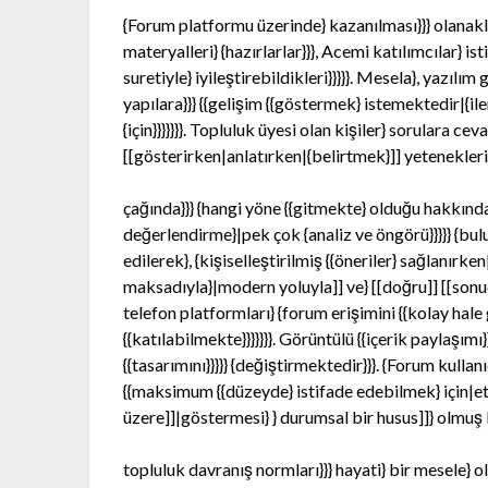
{Forum platformu üzerinde} kazanılması}}} olanaklar
materyalleri} {hazırlarlar}}}, Acemi katılımcılar} is
suretiyle} iyileştirebildikleri}}}}}. Mesela}, yazı
yapılara}}} {{gelişim {{göstermek} istemektedir|{ile
{için}}}}}}}. Topluluk üyesi olan kişiler} sorulara
[[gösterirken|anlatırken|{belirtmek}]] yeteneklerini]] {
çağında}}} {hangi yöne {{gitmekte} olduğu hakkında
değerlendirme}|pek çok {analiz ve öngörü}}}}} {bulu
edilerek}, {kişiselleştirilmiş {{öneriler} sağlanırken
maksadıyla}|modern yoluyla]] ve} [[doğru]] [[sonuçla
telefon platformları} {forum erişimini {{kolay hale ge
{{katılabilmekte}}}}}}}. Görüntülü {{içerik paylaşım
{{tasarımını}}}}} {değiştirmektedir}}}. {Forum kullanı
{{maksimum {{düzeyde} istifade edebilmek} için|etkil
üzere]]|göstermesi} } durumsal bir husus]]} olmuş bu
topluluk davranış normları}}} hayati} bir mesele} 