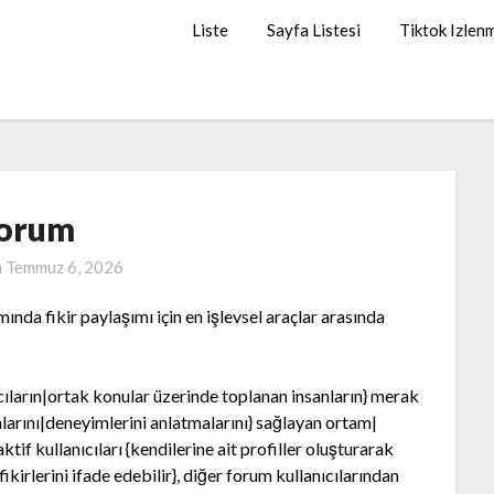
Liste
Sayfa Listesi
Tiktok Izlen
orum
n
Temmuz 6, 2026
nda fikir paylaşımı için en işlevsel araçlar arasında
cıların|ortak konular üzerinde toplanan insanların} merak
alarını|deneyimlerini anlatmalarını} sağlayan ortam|
tif kullanıcıları {kendilerine ait profiller oluşturarak
fikirlerini ifade edebilir}, diğer forum kullanıcılarından