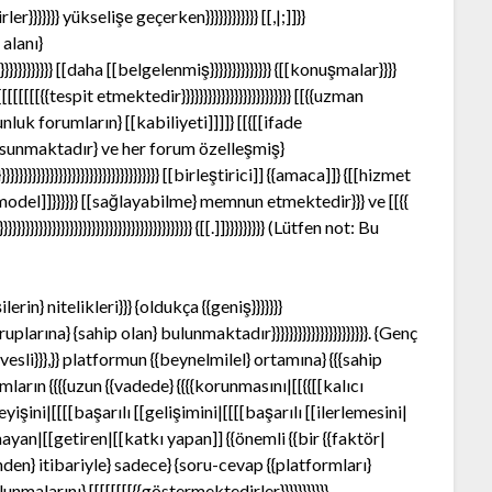
r}}}}}}} yükselişe geçerken}}}}}}}}}}}} [[,|;]]}}
 alanı}
}}}}}}}}} [[daha [[belgelenmiş}}}}}}}}}}}}}} {[[konuşmalar}}}}
[[[[{{tespit etmektedir}}}}}}}}}}}}}}}}}}}}}}}}} [[{{uzman
[çoğunluk forumların} [[kabiliyeti]]]]} [[{[[ifade
ak} sunmaktadır} ve her forum özelleşmiş}
}}}}}}}}}}}}}}}}}}}}}}}}}}}}}}}}}}}}}}}}}}}} [[birleştirici]] {{amaca]]} {[[hizmet
} [[model]]}}}}}} [[sağlayabilme} memnun etmektedir}}} ve [[{{
}}}}}}}}}}}}}}}}}}}}}}}}}}}}}}}}}}}}}}}}}} {[[.]]}}}}}}}}} (Lütfen not: Bu
lerin} nitelikleri}}} {oldukça {{geniş}}}}}}}
ruplarına} {sahip olan} bulunmaktadır}}}}}}}}}}}}}}}}}}}}}}. {Genç
hevesli}}},}} platformun {{beynelmilel} ortamına} {{{sahip
mların {{{{uzun {{vadede} {{{{korunmasını|[[{{[[kalıcı
eyişini|[[[[başarılı [[gelişimini|[[[[başarılı [[ilerlemesini|
mayan|[[getiren|[[katkı yapan]] {{önemli {{bir {{faktör|
den} itibariyle} sadece} {soru-cevap {{platformları}
nmalarını} [[[[[[[[{{göstermektedirler}}}}}}}}}}}