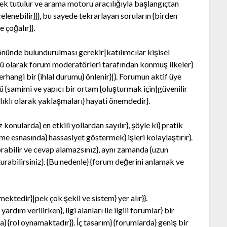
rek tutulur ve arama motoru aracılığıyla başlangıçtan
celenebilir}}}, bu sayede tekrarlayan soruların {birden
 çoğalır}}.
nünde bulundurulması gerekir|katılımcılar kişisel
sü olarak forum moderatörleri tarafından konmuş ilkeler}
erhangi bir {ihlal durumu} önlenir}|}. Forumun aktif üye
ü {samimi ve yapıcı bir ortam {oluşturmak için|güvenilir
ılıklı olarak yaklaşmaları} hayati önemdedir}.
nularda} en etkili yollardan sayılır}, şöyle ki} pratik
me esnasında} hassasiyet göstermek} işleri kolaylaştırır}.
rabilir ve cevap alamazsınız}, aynı zamanda {uzun
turabilirsiniz}. {Bu nedenle} {forum değerini anlamak ve
mektedir}|pek çok şekil ve sistem} yer alır}}.
ım verilirken}, ilgi alanları ile ilgili forumlar} bir
} {rol oynamaktadır}}. İç tasarım} {forumlarda} geniş bir