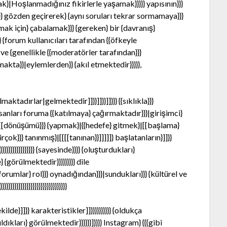
ak}|Hoşlanmadığınız fikirlerle yaşamak}}}}} yapısının}}}
}}}} gözden geçirerek} {aynı soruları tekrar sormamaya}}}
ak için} çabalamak}}} {gereken} bir {davranış}
}}} {forum kullanıcıları tarafından {{öfkeyle
 ve {genellikle {{moderatörler tarafından}}}
kta}}|eylemlerden}} {akıl etmektedir}}}}},
lmaktadırlar|gelmektedir]]}}]]}}]]}}} {{sıklıkla}}}
[{insanları foruma {{katılmaya} çağırmaktadır}}}|girişimci}
}}}}]] |[[dönüşümü}}} {yapmak}|{{hedefe} gitmek}|[[başlama}
irçok}}} tanınmış}|[[[[tanınan}}]]]]]} başlatanların}]]}}
}}}}}}}}}}}}}}}}}}}}}}} {sayesinde}}}} {oluşturdukları}
e} {görülmektedir}}}}}}}}} dile
en} {forumlar} rol}}} oynadığından}}}|sundukları}}} {kültürel ve
}}}}}}}}}}}}}}}}}}}}}}}}
ilde}]]}} karakteristikler]]}}}}}}}}}} {oldukça
nıldıkları} görülmektedir}}}}}}]}}}} Instagram} {{{gibi