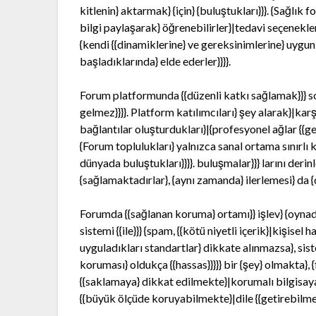
kitlenin} aktarmak} {için} {buluştukları}}}. {Sağlık 
bilgi paylaşarak} öğrenebilirler}|tedavi seçenekleri
{kendi {{dinamiklerine} ve gereksinimlerine} uygun 
başladıklarında} elde ederler}}}}.
Forum platformunda {{düzenli katkı sağlamak}}} s
gelmez}}}}. Platform katılımcıları} şey alarak}|karşı
bağlantılar oluşturdukları}|{profesyonel ağlar {{ge
{Forum toplulukları} yalnızca sanal ortama sınırlı 
dünyada buluştukları}}}}. buluşmalar}}} larını der
{sağlamaktadırlar}, {aynı zamanda} ilerlemesi} da {
Forumda {{sağlanan koruma} ortamı}} işlev} {oynadığ
sistemi {{ile}}} {spam, {{kötü niyetli içerik}|kişisel
uyguladıkları standartlar} dikkate alınmazsa}, siste
koruması} oldukça {{hassas}}}}} bir {şey} olmakta}, 
{{saklamaya} dikkat edilmekte}|korumalı bilgisayarl
{{büyük ölçüde koruyabilmekte}|dile {{getirebilmekte}