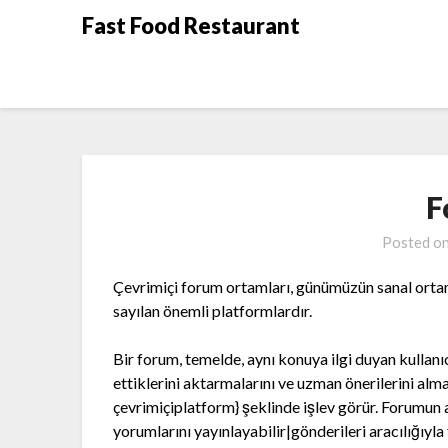
Skip
Fast Food Restaurant
to
content
F
Posted o
Çevrimiçi forum ortamları, günümüzün sanal ortamı
sayılan önemli platformlardır.
Bir forum, temelde, aynı konuya ilgi duyan kullanı
ettiklerini aktarmalarını ve uzman önerilerini alm
çevrimiçiplatform} şeklinde işlev görür. Forumun ak
yorumlarını yayınlayabilir|gönderileri aracılığıyla 