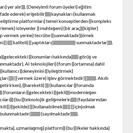
ı} yer alır}}}. {Deneyimli forum üyeleri} eğitim
tifade ederek} erişebilir}}}}|kaynakları {kullanmak
lım geliştirme platformları} temel konseptlerden {{kompleks
rlemek} isteyenler }} muhteşem} {bir araç}|{kişiler}
 cevap vermek yerine} tecrübe {{sunmaktadır}|örnek
{[[kaliteli} [[yaptıkları|}}}}}}}}}}}}}}}}}}} sunmaktadırlar}}}}.
|{gelecekteki {{konumları hakkında}}}}}} görüş ve
nmaktadır}. AI teknolojileri} {forum {{ortamına} dahil
|{kullanıcı {{deneyimini {{iyileştirmek}
rı]]}} [[vermek üzere} işlev görmektedir}]]}}}}}}}. Akıllı
tirirken}, {{hareketli} }}} {kullanıcılar {{forumda
ı}}} {forumların {{gelecekteki {{şekli}|{modernleşen
cıları}}} {bu {{teknolojik gelişmelerin}}}}} {faydalarından
i]] {{şekilde} [[{kullanabilmek}}}}]] [[için|olmak
lunmaktadır|}}}}}}}} {sayılmaktadır}}}}}}.
olmakta}, uzmanlaşmış} platform}} {bu {{ilkeler hakkında}