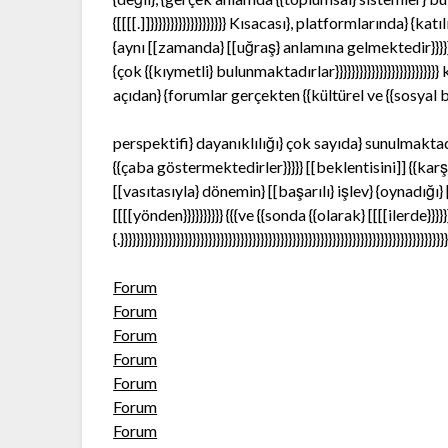
{[[[[.]]}}}}}}}}}}}}}}}}}}} Kısacası}, platformlarında}
{aynı [[zamanda} [[uğraş} anlamına gelmektedir}}}}
{çok {{kıymetli} bulunmaktadırlar}}}}}}}}}}}}}}}}}}}}}
açıdan} {forumlar gerçekten {{kültürel ve {{sosyal bi
perspektifi} dayanıklılığı} çok sayıda} sunulmaktad
{{çaba göstermektedirler}}}}} [[beklentisini]] {{karş
[[vasıtasıyla} dönemin} [[başarılı} işlev} {oynadığı} 
[[[[yönden}}}}}}}}}} {{{ve {{sonda {{olarak} [[[[ilerde}}}}}}}}
{.}}}}}}}}}}}}}}}}}}}}}}}}}}}}}}}}}}}}}}}}}}}}}}}}}}}}}}}}}}}}}}}}}}}}}}}}}}}}}}}}}
Forum
Forum
Forum
Forum
Forum
Forum
Forum