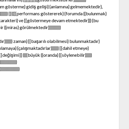
 {katılım gösterme} gidiş gelişi} {anlamına} gelmemektedir},
}}}}}}} [[{{[[performans göstererek} {forumda {{bulunmak}
}}}}} karakteri} ve [[göstermeye devam etmektedir}}} {bu
r {{miras} görülmektedir}}}}}}}}}}}
ır}}}}}}} zaman} [[başarılı olabilmesi} bulunmaktadır}
ılamaya} {çalışmaktadırlar}}}}}}} [[dahil etmeye}
[[değişimi]] {{{{büyük {{oranda} [[söylenebilir}}}}}}
}}}}}}}}}}}}
}}}}}}}}}}}}}}}}}}