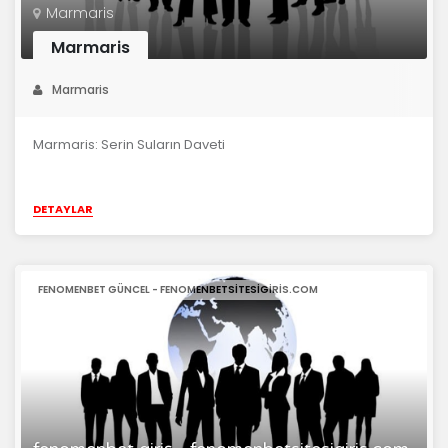
Marmaris
Marmaris
Marmaris
Marmaris: Serin Suların Daveti
DETAYLAR
FENOMENBET GÜNCEL - FENOMENBETSITESIGIRIS.COM