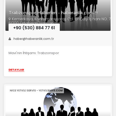
Trabzonspor Haberleri - haberanlik.com.tr
Kemerkaya, Kahramanmaraş Cd. Onbaşı İş hanı NO: 7,
61200 Ortahisar/Trabzon
+90 (530) 884 77 61
haber@haberanlik.com.tr
Mavi'nin İhtişamı: Trabzonspor
DETAYLAR
NİCE YETKİLİ SERVİS - YETKILIBAYII.COM