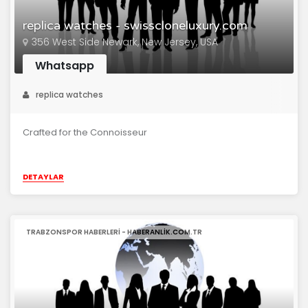
replica watches - swisscloneluxury.com
356 West Side Newark, New Jersey, USA
Whatsapp
replica watches
Crafted for the Connoisseur
DETAYLAR
TRABZONSPOR HABERLERI - HABERANLIK.COM.TR