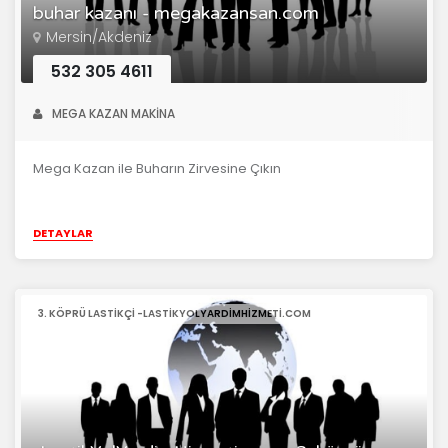
buhar kazanı - megakazansan.com
Mersin/Akdeniz
532 305 4611
MEGA KAZAN MAKİNA
Mega Kazan ile Buharın Zirvesine Çıkın
DETAYLAR
3. KÖPRÜ LASTIKÇI -LASTIKYOLYARDIMHIZMETI.COM