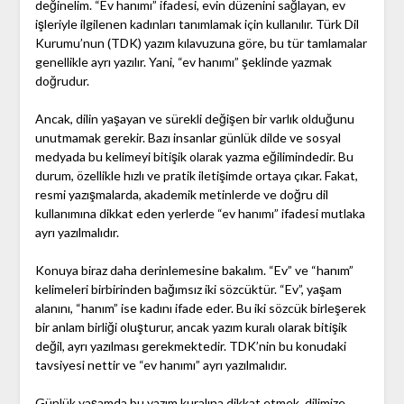
değinelim. “Ev hanımı” ifadesi, evin düzenini sağlayan, ev
işleriyle ilgilenen kadınları tanımlamak için kullanılır. Türk Dil
Kurumu’nun (TDK) yazım kılavuzuna göre, bu tür tamlamalar
genellikle ayrı yazılır. Yani, “ev hanımı” şeklinde yazmak
doğrudur.
Ancak, dilin yaşayan ve sürekli değişen bir varlık olduğunu
unutmamak gerekir. Bazı insanlar günlük dilde ve sosyal
medyada bu kelimeyi bitişik olarak yazma eğilimindedir. Bu
durum, özellikle hızlı ve pratik iletişimde ortaya çıkar. Fakat,
resmi yazışmalarda, akademik metinlerde ve doğru dil
kullanımına dikkat eden yerlerde “ev hanımı” ifadesi mutlaka
ayrı yazılmalıdır.
Konuya biraz daha derinlemesine bakalım. “Ev” ve “hanım”
kelimeleri birbirinden bağımsız iki sözcüktür. “Ev”, yaşam
alanını, “hanım” ise kadını ifade eder. Bu iki sözcük birleşerek
bir anlam birliği oluşturur, ancak yazım kuralı olarak bitişik
değil, ayrı yazılması gerekmektedir. TDK’nin bu konudaki
tavsiyesi nettir ve “ev hanımı” ayrı yazılmalıdır.
Günlük yaşamda bu yazım kuralına dikkat etmek, dilimize