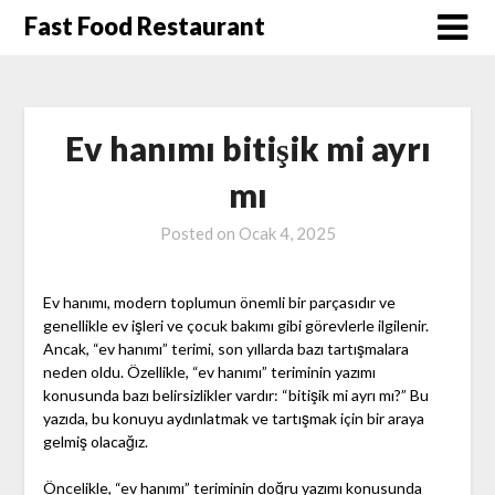
Skip
Fast Food Restaurant
to
content
Ev hanımı bitişik mi ayrı
mı
Posted on
Ocak 4, 2025
Ev hanımı, modern toplumun önemli bir parçasıdır ve
genellikle ev işleri ve çocuk bakımı gibi görevlerle ilgilenir.
Ancak, “ev hanımı” terimi, son yıllarda bazı tartışmalara
neden oldu. Özellikle, “ev hanımı” teriminin yazımı
konusunda bazı belirsizlikler vardır: “bitişik mi ayrı mı?” Bu
yazıda, bu konuyu aydınlatmak ve tartışmak için bir araya
gelmiş olacağız.
Öncelikle, “ev hanımı” teriminin doğru yazımı konusunda