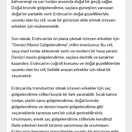
kahverengi ve sarı tonları arasında doğal bir geçiş sağlar.
Doğal bronde gölgelendirme, saçlara güneşten yansıyan
doğal bir parlaklık verir. Erzincan’ın doğal güzellikleriyle
uyumlu olan bu stil, sıcak bir görünüm elde etmek isteyen
erkekler için mükemmeldir.
Son olarak, Erzincan’da ön plana çıkmak isteyen erkekler için
“Denizci Mavisi Gölgelendirme” stilini öneriyoruz. Bu stil,
saça mavi tonlar ekleyerek serin ve modern bir hava yaratır.
Denizci mavisi gölgelendirme, saçlara derinlik ve karakter
kazandırır. Erzincan’ın coğrafi konumu ve doğal güzellikleriyle
uyumlu olan bu stil, farklılık arayan erkekler için ideal bir
seçenektir.
Erzincan’da trendsetter olmak isteyen erkekler için saç
gölgelendirme stilleri büyük bir fark yaratabilir. Sıcak kahve
tonları, platin sarısı gölgelendirme, doğal bronde
gölgelendirme ve denizci mavisi gölgelendirme gibi
seçeneklerle tarzınıza yeni bir soluk getirebilirsiniz.
Unutmayın, erkek saç gölgelendirme stilleriyle kendinizi
ifade ederken kendi tarzınızı yansıtmayı da unutmayın.
Erzincan’ın benzersiz atmosferiyle uyumlu bir görünüm elde