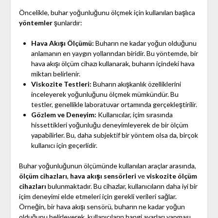
Öncelikle, buhar yoğunluğunu ölçmek için kullanılan başlıca
yöntemler
şunlardır:
Hava Akışı Ölçümü:
Buharın ne kadar yoğun olduğunu
anlamanın en yaygın yollarından biridir. Bu yöntemde, bir
hava akışı ölçüm cihazı kullanarak, buharın içindeki hava
miktarı belirlenir.
Viskozite Testleri:
Buharın akışkanlık özelliklerini
inceleyerek yoğunluğunu ölçmek mümkündür. Bu
testler, genellikle laboratuvar ortamında gerçekleştirilir.
Gözlem ve Deneyim:
Kullanıcılar, içim sırasında
hissettikleri yoğunluğu deneyimleyerek de bir ölçüm
yapabilirler. Bu, daha subjektif bir yöntem olsa da, birçok
kullanıcı için geçerlidir.
Buhar yoğunluğunun ölçümünde kullanılan araçlar arasında,
ölçüm cihazları
,
hava akışı sensörleri
ve
viskozite ölçüm
cihazları
bulunmaktadır. Bu cihazlar, kullanıcıların daha iyi bir
içim deneyimi elde etmeleri için gerekli verileri sağlar.
Örneğin, bir hava akışı sensörü, buharın ne kadar yoğun
olduğunu belirleyerek, kullanıcıların hangi ayarları yapması