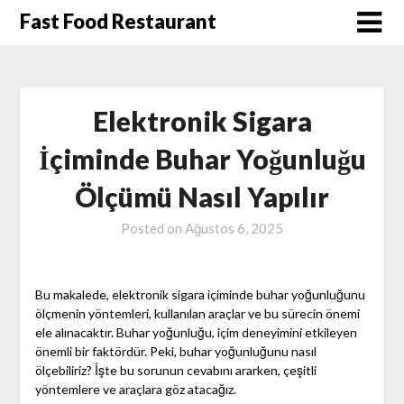
Skip
Fast Food Restaurant
to
content
Elektronik Sigara
İçiminde Buhar Yoğunluğu
Ölçümü Nasıl Yapılır
Posted on
Ağustos 6, 2025
Bu makalede, elektronik sigara içiminde buhar yoğunluğunu
ölçmenin yöntemleri, kullanılan araçlar ve bu sürecin önemi
ele alınacaktır. Buhar yoğunluğu, içim deneyimini etkileyen
önemli bir faktördür. Peki, buhar yoğunluğunu nasıl
ölçebiliriz? İşte bu sorunun cevabını ararken, çeşitli
yöntemlere ve araçlara göz atacağız.