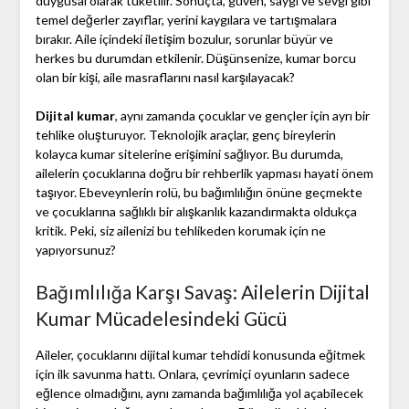
duygusal olarak tüketilir. Sonuçta, güven, saygı ve sevgi gibi
temel değerler zayıflar, yerini kaygılara ve tartışmalara
bırakır. Aile içindeki iletişim bozulur, sorunlar büyür ve
herkes bu durumdan etkilenir. Düşünsenize, kumar borcu
olan bir kişi, aile masraflarını nasıl karşılayacak?
Dijital kumar
, aynı zamanda çocuklar ve gençler için ayrı bir
tehlike oluşturuyor. Teknolojik araçlar, genç bireylerin
kolayca kumar sitelerine erişimini sağlıyor. Bu durumda,
ailelerin çocuklarına doğru bir rehberlik yapması hayati önem
taşıyor. Ebeveynlerin rolü, bu bağımlılığın önüne geçmekte
ve çocuklarına sağlıklı bir alışkanlık kazandırmakta oldukça
kritik. Peki, siz ailenizi bu tehlikeden korumak için ne
yapıyorsunuz?
Bağımlılığa Karşı Savaş: Ailelerin Dijital
Kumar Mücadelesindeki Gücü
Aileler, çocuklarını dijital kumar tehdidi konusunda eğitmek
için ilk savunma hattı. Onlara, çevrimiçi oyunların sadece
eğlence olmadığını, aynı zamanda bağımlılığa yol açabilecek