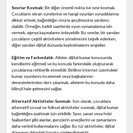
Sınırlar Koymak
: Bir diğer önemli nokta ise sınır koymak.
Çocukların ekran sürelerine ve hangi oyunları oynadıklarına
dikkat etmek, bağımlılığın önüne geçilmesine yardımcı
olabilir. Örneğin, belirli saatlerde oyun oynamalarına izin
vermek, aşırıya kaçmalarını önleyebilir. Bu sınırlar, bir yandan
çocukların çeşitli aktivitelere yönelmesini teşvik ederken,
diğer yandan dijital dünyada kaybolmalarını engeller.
Eğitim ve Farkındalık
: Aileler, dijital kumar konusunda
kendilerini eğitmeli ve bu konuda farkındalık oluşturarak
çocuklarına rehberlik etmelidir. Birlikte internet üzerindeki
kumar oyunlarını incelemek veya başkalarının
deneyimlerinden ders çıkarmak, ailelerin bu konuda daha
bilinçli hale gelmesini sağlar.
Alternatif Aktiviteler Sunmak
: Son olarak, çocuklara
alternatif sosyal ve fiziksel aktiviteler sunmak, dijital kumar
bağımlılığını azaltmak için etkilidir. Spor, sanat veya hobi
faaliyetleri gibi alanlar, gençlerin enerjilerini ve zamanlarını
daha verimli kullanmalarını sağlar. Bu tür aktiviteler, dijital
dünyanın dışındaki hayata yönlendirmektir.