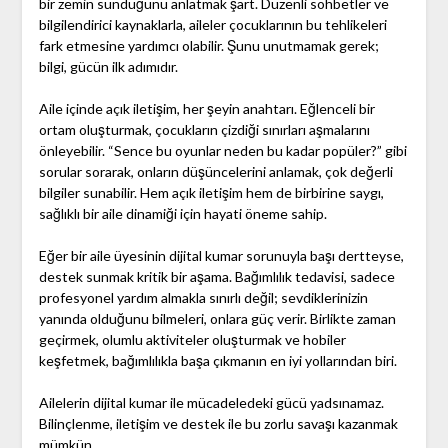
bir zemin sunduğunu anlatmak şart. Düzenli sohbetler ve
bilgilendirici kaynaklarla, aileler çocuklarının bu tehlikeleri
fark etmesine yardımcı olabilir. Şunu unutmamak gerek;
bilgi, gücün ilk adımıdır.
Aile içinde açık iletişim, her şeyin anahtarı. Eğlenceli bir
ortam oluşturmak, çocukların çizdiği sınırları aşmalarını
önleyebilir. “Sence bu oyunlar neden bu kadar popüler?” gibi
sorular sorarak, onların düşüncelerini anlamak, çok değerli
bilgiler sunabilir. Hem açık iletişim hem de birbirine saygı,
sağlıklı bir aile dinamiği için hayati öneme sahip.
Eğer bir aile üyesinin dijital kumar sorunuyla başı dertteyse,
destek sunmak kritik bir aşama. Bağımlılık tedavisi, sadece
profesyonel yardım almakla sınırlı değil; sevdiklerinizin
yanında olduğunu bilmeleri, onlara güç verir. Birlikte zaman
geçirmek, olumlu aktiviteler oluşturmak ve hobiler
keşfetmek, bağımlılıkla başa çıkmanın en iyi yollarından biri.
Ailelerin dijital kumar ile mücadeledeki gücü yadsınamaz.
Bilinçlenme, iletişim ve destek ile bu zorlu savaşı kazanmak
mümkün.