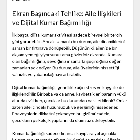
Ekran Başındaki Tehlike: Aile İlişkileri
ve Dijital Kumar Bağımlılığı
İlk başta, dijital kumar aktivitesi sadece bireysel bir tercih
gibi görünebilir. Ancak, zamanla bu durum, aile dinamiklerini
sarsan bir fırtınaya dönüşebilir. Düşünün ki, ailenizle bir
akşam yemeği yiyorsunuz ama gözleriniz ekranda. Kumara
olan bağımlılığınız, sevdiğiniz insanlarla geçirdiğiniz değerli
zamanları yok ediyor. Bu durum, aile üyelerinin hissettiği
yalnızlık ve yabancılaşmayı artırabilir.
Dijital kumar bağımlılığı, genellikle aşırı stres ve kaygı ile de
ilişkilendirilir. Bir baba ya da anne, kaybettikleri paranın yükü
altında ezilirken, çocuklar bu durumdan nasıl etkilenir? Onlar
zaten aile içindeki huzursuzluk ve gerginliği hissederler.
Ebeveynlerin dikkatini çekmeyen bu gizli mücadele,
çocukların psikolojik yapılarını da olumsuz etkileyebilir.
Kumar bağımlılığı sadece finansal kayıplara yol açmakla
kalmaz, aynı zamanda güven ilişkilerini de zedeler. Ailenin