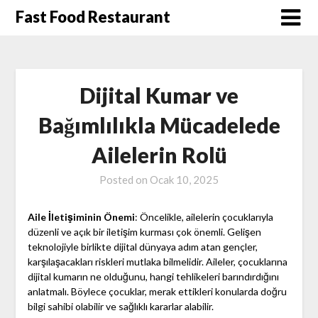
Skip
Fast Food Restaurant
to
content
Dijital Kumar ve
Bağımlılıkla Mücadelede
Ailelerin Rolü
Posted on
Ocak 10, 2025
Aile İletişiminin Önemi
: Öncelikle, ailelerin çocuklarıyla
düzenli ve açık bir iletişim kurması çok önemli. Gelişen
teknolojiyle birlikte dijital dünyaya adım atan gençler,
karşılaşacakları riskleri mutlaka bilmelidir. Aileler, çocuklarına
dijital kumarın ne olduğunu, hangi tehlikeleri barındırdığını
anlatmalı. Böylece çocuklar, merak ettikleri konularda doğru
bilgi sahibi olabilir ve sağlıklı kararlar alabilir.