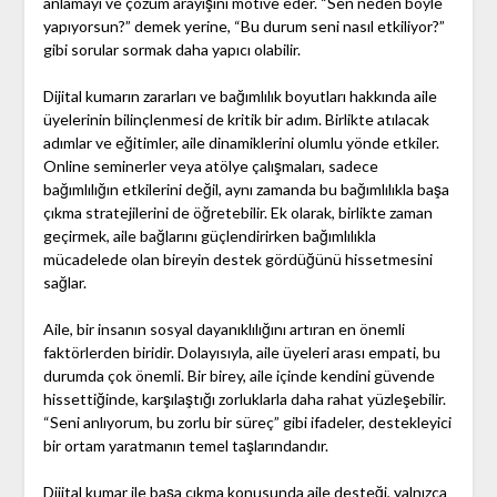
anlamayı ve çözüm arayışını motive eder. “Sen neden böyle
yapıyorsun?” demek yerine, “Bu durum seni nasıl etkiliyor?”
gibi sorular sormak daha yapıcı olabilir.
Dijital kumarın zararları ve bağımlılık boyutları hakkında aile
üyelerinin bilinçlenmesi de kritik bir adım. Birlikte atılacak
adımlar ve eğitimler, aile dinamiklerini olumlu yönde etkiler.
Online seminerler veya atölye çalışmaları, sadece
bağımlılığın etkilerini değil, aynı zamanda bu bağımlılıkla başa
çıkma stratejilerini de öğretebilir. Ek olarak, birlikte zaman
geçirmek, aile bağlarını güçlendirirken bağımlılıkla
mücadelede olan bireyin destek gördüğünü hissetmesini
sağlar.
Aile, bir insanın sosyal dayanıklılığını artıran en önemli
faktörlerden biridir. Dolayısıyla, aile üyeleri arası empati, bu
durumda çok önemli. Bir birey, aile içinde kendini güvende
hissettiğinde, karşılaştığı zorluklarla daha rahat yüzleşebilir.
“Seni anlıyorum, bu zorlu bir süreç” gibi ifadeler, destekleyici
bir ortam yaratmanın temel taşlarındandır.
Dijital kumar ile başa çıkma konusunda aile desteği, yalnızca