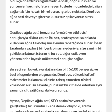
oldukça önemli bir uygulamadır. Ancak, doğru ürünleri ve
yöntemleri seçmek, istenmeyen tüylerle mücadelede başarı
sağlamak için hayati bir rol oynar. İşte bu noktada, Depileve
ağda seti devreye girer ve kusursuz epilasyonun sırrını
sunar.
Depileve ağda seti, benzersiz formülü ve etkileyici
sonuçlarıyla dikkat çeker. Bu set, profesyonel salonlarda
kullanılan ağda teknolojisini evinizin rahatlığında sunar. İnsan
tarafından yazılmış bir içerik olması nedeniyle, size samimi bir
şekilde anlatmak isterim ki bu set, diğer epilasyon
yöntemlerine kıyasla mükemmel sonuçlar sağlar.
Bu setin en büyük avantajlarından biri, %100 benzersiz ve
özel bileşenlerden oluşmasıdır. Depileve, yüksek kaliteli
malzemeler kullanarak cildinizi tahriş etmeden tüyleri
kökünden alır. Bu sayede, pürüzsüz bir cilt elde ederken aynı
zamanda cilt sağlığınızı da korursunuz.
Ayrıca, Depileve ağda seti, SEO optimizasyonuyla
geliştirilmiş bir üründür. Bu da demek oluyor ki, arama
motorlarında en üst sıralarda yer almanızı ve hedef kitlenizin