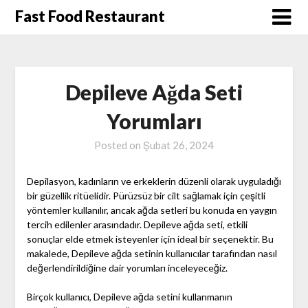
Skip
Fast Food Restaurant
to
content
Depileve Ağda Seti
Yorumları
Posted on
Şubat 26, 2024
Depilasyon, kadınların ve erkeklerin düzenli olarak uyguladığı
bir güzellik ritüelidir. Pürüzsüz bir cilt sağlamak için çeşitli
yöntemler kullanılır, ancak ağda setleri bu konuda en yaygın
tercih edilenler arasındadır. Depileve ağda seti, etkili
sonuçlar elde etmek isteyenler için ideal bir seçenektir. Bu
makalede, Depileve ağda setinin kullanıcılar tarafından nasıl
değerlendirildiğine dair yorumları inceleyeceğiz.
Birçok kullanıcı, Depileve ağda setini kullanmanın