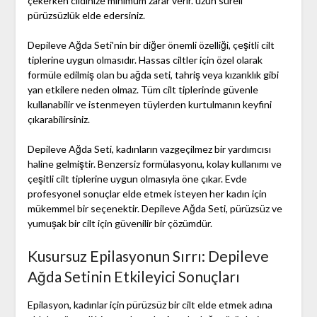
çekerken cildinize minimum zarar verir. uzun süreli
pürüzsüzlük elde edersiniz.
Depileve Ağda Seti'nin bir diğer önemli özelliği, çeşitli cilt
tiplerine uygun olmasıdır. Hassas ciltler için özel olarak
formüle edilmiş olan bu ağda seti, tahriş veya kızarıklık gibi
yan etkilere neden olmaz. Tüm cilt tiplerinde güvenle
kullanabilir ve istenmeyen tüylerden kurtulmanın keyfini
çıkarabilirsiniz.
Depileve Ağda Seti, kadınların vazgeçilmez bir yardımcısı
haline gelmiştir. Benzersiz formülasyonu, kolay kullanımı ve
çeşitli cilt tiplerine uygun olmasıyla öne çıkar. Evde
profesyonel sonuçlar elde etmek isteyen her kadın için
mükemmel bir seçenektir. Depileve Ağda Seti, pürüzsüz ve
yumuşak bir cilt için güvenilir bir çözümdür.
Kusursuz Epilasyonun Sırrı: Depileve
Ağda Setinin Etkileyici Sonuçları
Epilasyon, kadınlar için pürüzsüz bir cilt elde etmek adına