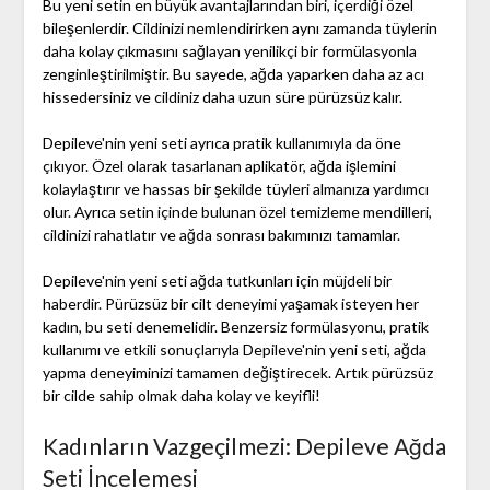
Bu yeni setin en büyük avantajlarından biri, içerdiği özel
bileşenlerdir. Cildinizi nemlendirirken aynı zamanda tüylerin
daha kolay çıkmasını sağlayan yenilikçi bir formülasyonla
zenginleştirilmiştir. Bu sayede, ağda yaparken daha az acı
hissedersiniz ve cildiniz daha uzun süre pürüzsüz kalır.
Depileve'nin yeni seti ayrıca pratik kullanımıyla da öne
çıkıyor. Özel olarak tasarlanan aplikatör, ağda işlemini
kolaylaştırır ve hassas bir şekilde tüyleri almanıza yardımcı
olur. Ayrıca setin içinde bulunan özel temizleme mendilleri,
cildinizi rahatlatır ve ağda sonrası bakımınızı tamamlar.
Depileve'nin yeni seti ağda tutkunları için müjdeli bir
haberdir. Pürüzsüz bir cilt deneyimi yaşamak isteyen her
kadın, bu seti denemelidir. Benzersiz formülasyonu, pratik
kullanımı ve etkili sonuçlarıyla Depileve'nin yeni seti, ağda
yapma deneyiminizi tamamen değiştirecek. Artık pürüzsüz
bir cilde sahip olmak daha kolay ve keyifli!
Kadınların Vazgeçilmezi: Depileve Ağda
Seti İncelemesi