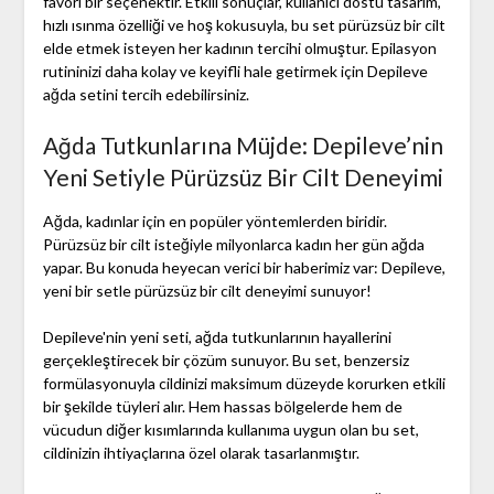
favori bir seçenektir. Etkili sonuçlar, kullanıcı dostu tasarım,
hızlı ısınma özelliği ve hoş kokusuyla, bu set pürüzsüz bir cilt
elde etmek isteyen her kadının tercihi olmuştur. Epilasyon
rutininizi daha kolay ve keyifli hale getirmek için Depileve
ağda setini tercih edebilirsiniz.
Ağda Tutkunlarına Müjde: Depileve’nin
Yeni Setiyle Pürüzsüz Bir Cilt Deneyimi
Ağda, kadınlar için en popüler yöntemlerden biridir.
Pürüzsüz bir cilt isteğiyle milyonlarca kadın her gün ağda
yapar. Bu konuda heyecan verici bir haberimiz var: Depileve,
yeni bir setle pürüzsüz bir cilt deneyimi sunuyor!
Depileve'nin yeni seti, ağda tutkunlarının hayallerini
gerçekleştirecek bir çözüm sunuyor. Bu set, benzersiz
formülasyonuyla cildinizi maksimum düzeyde korurken etkili
bir şekilde tüyleri alır. Hem hassas bölgelerde hem de
vücudun diğer kısımlarında kullanıma uygun olan bu set,
cildinizin ihtiyaçlarına özel olarak tasarlanmıştır.