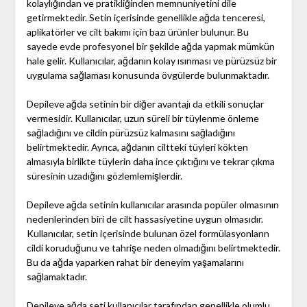
kolaylığından ve pratikliğinden memnuniyetini dile
getirmektedir. Setin içerisinde genellikle ağda tenceresi,
aplikatörler ve cilt bakımı için bazı ürünler bulunur. Bu
sayede evde profesyonel bir şekilde ağda yapmak mümkün
hale gelir. Kullanıcılar, ağdanın kolay ısınması ve pürüzsüz bir
uygulama sağlaması konusunda övgülerde bulunmaktadır.
Depileve ağda setinin bir diğer avantajı da etkili sonuçlar
vermesidir. Kullanıcılar, uzun süreli bir tüylenme önleme
sağladığını ve cildin pürüzsüz kalmasını sağladığını
belirtmektedir. Ayrıca, ağdanın ciltteki tüyleri kökten
almasıyla birlikte tüylerin daha ince çıktığını ve tekrar çıkma
süresinin uzadığını gözlemlemişlerdir.
Depileve ağda setinin kullanıcılar arasında popüler olmasının
nedenlerinden biri de cilt hassasiyetine uygun olmasıdır.
Kullanıcılar, setin içerisinde bulunan özel formülasyonların
cildi koruduğunu ve tahrişe neden olmadığını belirtmektedir.
Bu da ağda yaparken rahat bir deneyim yaşamalarını
sağlamaktadır.
Depileve ağda seti kullanıcılar tarafından genellikle olumlu