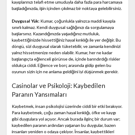
kayıplarınızı telafi etme umuduyla daha fazla para harcamaya
başladığınızda, işin içinden çıkılmaz bir noktaya gelebilirsiniz.
Duygusal Yük:
Kumar, çoğunlukla yalnızca maddi kayıpla
sınırlı kalmaz. Kendi duygusal sağlığınızı da sorgulamaya
başlarsınız. Kazandığınızda yaşadığınız mutluluk,
kaybettiğinizde hissettiğiniz hayal kırıklığı ile yer değişir. Bu
döngü, sizi duygusal olarak tüketebilir, ve zamanla kendinizi
yalnız hissetmenize neden olabilir. Kumar, her ne kadar
başlangıçta eğlenceli görünse de, içinde barındırdığı riskler
oldukça ciddi. Eğlence ve borç arasında gidip gelen bu
oyunun sizin için ne anlama geldiğini iyi düşünmek gerekir.
Casinolar ve Psikoloji: Kaybedilen
Paranın Yansımaları
Kaybetmek, insan psikolojisi üzerinde ciddi bir etki bırakıyor.
Para kaybetmek, çoğu zaman hayal kırıklığı, öfke ve kaygı
gibi duygulara yol açıyor. Ancak burada ilginç bir durum var;
kaybedilen paranın ardından yaşanan bu duygular, bazen
insanları yeniden o odaya çekiyor. İnsanlar, kaybettikleri