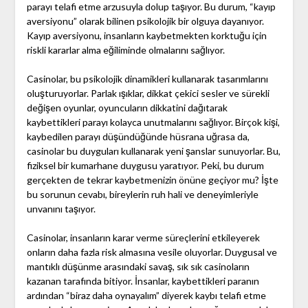
parayı telafi etme arzusuyla dolup taşıyor. Bu durum, “kayıp
aversiyonu” olarak bilinen psikolojik bir olguya dayanıyor.
Kayıp aversiyonu, insanların kaybetmekten korktuğu için
riskli kararlar alma eğiliminde olmalarını sağlıyor.
Casinolar, bu psikolojik dinamikleri kullanarak tasarımlarını
oluşturuyorlar. Parlak ışıklar, dikkat çekici sesler ve sürekli
değişen oyunlar, oyuncuların dikkatini dağıtarak
kaybettikleri parayı kolayca unutmalarını sağlıyor. Birçok kişi,
kaybedilen parayı düşündüğünde hüsrana uğrasa da,
casinolar bu duyguları kullanarak yeni şanslar sunuyorlar. Bu,
fiziksel bir kumarhane duygusu yaratıyor. Peki, bu durum
gerçekten de tekrar kaybetmenizin önüne geçiyor mu? İşte
bu sorunun cevabı, bireylerin ruh hali ve deneyimleriyle
unvanını taşıyor.
Casinolar, insanların karar verme süreçlerini etkileyerek
onların daha fazla risk almasına vesile oluyorlar. Duygusal ve
mantıklı düşünme arasındaki savaş, sık sık casinoların
kazanan tarafında bitiyor. İnsanlar, kaybettikleri paranın
ardından “biraz daha oynayalım” diyerek kaybı telafi etme