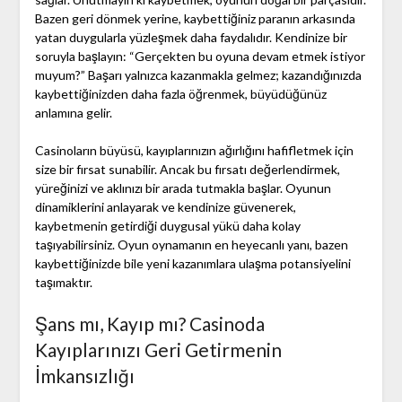
Bazen geri dönmek yerine, kaybettiğiniz paranın arkasında
yatan duygularla yüzleşmek daha faydalıdır. Kendinize bir
soruyla başlayın: “Gerçekten bu oyuna devam etmek istiyor
muyum?” Başarı yalnızca kazanmakla gelmez; kazandığınızda
kaybettiğinizden daha fazla öğrenmek, büyüdüğünüz
anlamına gelir.
Casinoların büyüsü, kayıplarınızın ağırlığını hafifletmek için
size bir fırsat sunabilir. Ancak bu fırsatı değerlendirmek,
yüreğinizi ve aklınızı bir arada tutmakla başlar. Oyunun
dinamiklerini anlayarak ve kendinize güvenerek,
kaybetmenin getirdiği duygusal yükü daha kolay
taşıyabilirsiniz. Oyun oynamanın en heyecanlı yanı, bazen
kaybettiğinizde bile yeni kazanımlara ulaşma potansiyelini
taşımaktır.
Şans mı, Kayıp mı? Casinoda
Kayıplarınızı Geri Getirmenin
İmkansızlığı