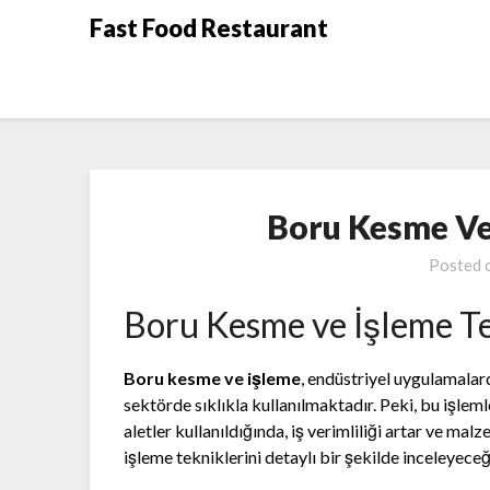
Skip
Fast Food Restaurant
to
content
Boru Kesme Ve
Posted 
Boru Kesme ve İşleme Te
Boru kesme ve işleme
, endüstriyel uygulamalard
sektörde sıklıkla kullanılmaktadır. Peki, bu işle
aletler kullanıldığında, iş verimliliği artar ve mal
işleme tekniklerini detaylı bir şekilde inceleyeceğ