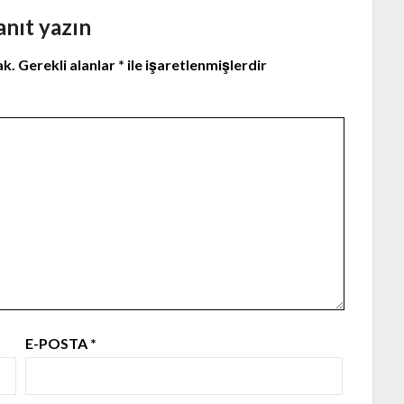
anıt yazın
ak.
Gerekli alanlar
*
ile işaretlenmişlerdir
E-POSTA
*