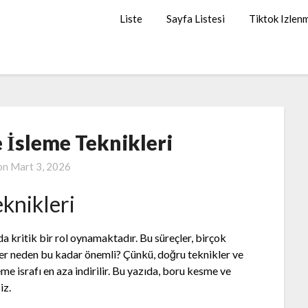
Liste
Sayfa Listesi
Tiktok Izlen
 İsleme Teknikleri
on
Mart 3, 2026
knikleri
a kritik bir rol oynamaktadır. Bu süreçler, birçok
mler neden bu kadar önemli? Çünkü, doğru teknikler ve
zeme israfı en aza indirilir. Bu yazıda, boru kesme ve
iz.