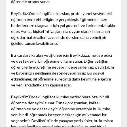
öğrenme ortamı sunar.
Beylikdüzü'ndeki İngilizce kursları, profesyonel seviyedeki
eğitmenlerin rehberliğinde gerçekleşir. Eğitmenler, size
hedeflerinize ulaşmanız için yol gösterir ve ilerlemenizi takip
eder. Ayrıca, kişisel ihtiyaçlarınıza uygun olarak hazırlanan
öğretim materyalleri sayesinde dersleri daha verimli bir
şekilde tamamlayabilirsiniz.
Bu kurslara katılan yetişkinler için Beylikdüzü, motive edici
ve destekleyici bir öğrenme ortamı sunar. Diğer yetişkin
öğrencilerle etkileşime geçebilir, deneyimlerinizi paylaşabilir
ve birbirinizin gelişimini destekleyebilirsiniz. Bu sosyal
etkileşimler, dil öğrenme sürecinizi daha keyifli hale getirir
ve yeni arkadaşlıkların kapısını açar.
Beylikdüzü'ndeki İngilizce kursları yetişkinlere özel bir dil
öğrenme deneyimi sunar. Esnek programları, kaliteli
eğitmenleri ve destekleyici öğrenme ortamıyla bu kurslar,
yeni bir dil öğrenmek isteyen herkes için mükemmel bir
seçenektir. Beylikdüzü'nde yaşayan yetişkinler, bu kurslara
katılarak İngilizce becerilerini geliştirebilir ve yeni bir dil