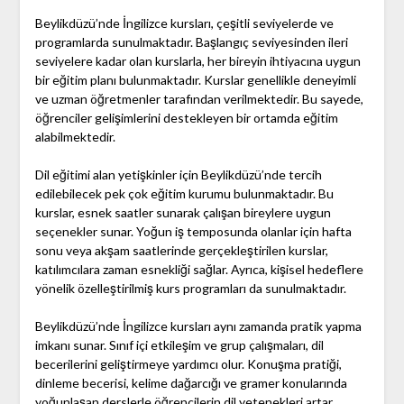
Beylikdüzü’nde İngilizce kursları, çeşitli seviyelerde ve
programlarda sunulmaktadır. Başlangıç seviyesinden ileri
seviyelere kadar olan kurslarla, her bireyin ihtiyacına uygun
bir eğitim planı bulunmaktadır. Kurslar genellikle deneyimli
ve uzman öğretmenler tarafından verilmektedir. Bu sayede,
öğrenciler gelişimlerini destekleyen bir ortamda eğitim
alabilmektedir.
Dil eğitimi alan yetişkinler için Beylikdüzü’nde tercih
edilebilecek pek çok eğitim kurumu bulunmaktadır. Bu
kurslar, esnek saatler sunarak çalışan bireylere uygun
seçenekler sunar. Yoğun iş temposunda olanlar için hafta
sonu veya akşam saatlerinde gerçekleştirilen kurslar,
katılımcılara zaman esnekliği sağlar. Ayrıca, kişisel hedeflere
yönelik özelleştirilmiş kurs programları da sunulmaktadır.
Beylikdüzü’nde İngilizce kursları aynı zamanda pratik yapma
imkanı sunar. Sınıf içi etkileşim ve grup çalışmaları, dil
becerilerini geliştirmeye yardımcı olur. Konuşma pratiği,
dinleme becerisi, kelime dağarcığı ve gramer konularında
yoğunlaşan derslerle öğrencilerin dil yetenekleri artar.