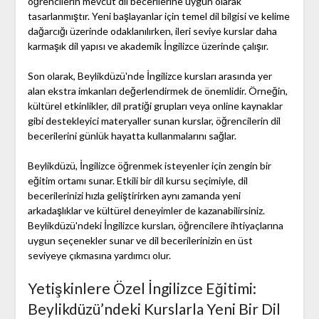
öğrencilerin mevcut dil becerilerine uygun olarak
tasarlanmıştır. Yeni başlayanlar için temel dil bilgisi ve kelime
dağarcığı üzerinde odaklanılırken, ileri seviye kurslar daha
karmaşık dil yapısı ve akademik İngilizce üzerinde çalışır.
Son olarak, Beylikdüzü'nde İngilizce kursları arasında yer
alan ekstra imkanları değerlendirmek de önemlidir. Örneğin,
kültürel etkinlikler, dil pratiği grupları veya online kaynaklar
gibi destekleyici materyaller sunan kurslar, öğrencilerin dil
becerilerini günlük hayatta kullanmalarını sağlar.
Beylikdüzü, İngilizce öğrenmek isteyenler için zengin bir
eğitim ortamı sunar. Etkili bir dil kursu seçimiyle, dil
becerilerinizi hızla geliştirirken aynı zamanda yeni
arkadaşlıklar ve kültürel deneyimler de kazanabilirsiniz.
Beylikdüzü'ndeki İngilizce kursları, öğrencilere ihtiyaçlarına
uygun seçenekler sunar ve dil becerilerinizin en üst
seviyeye çıkmasına yardımcı olur.
Yetişkinlere Özel İngilizce Eğitimi:
Beylikdüzü’ndeki Kurslarla Yeni Bir Dil