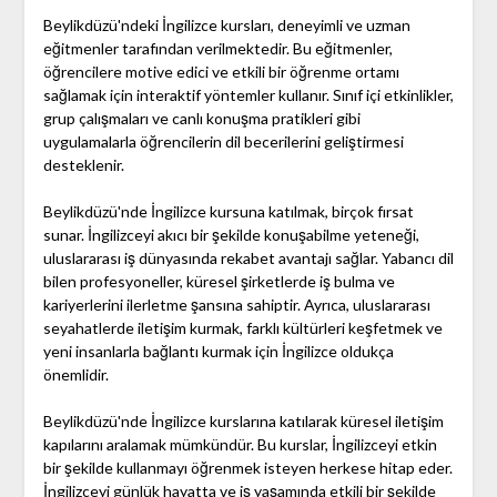
Beylikdüzü'ndeki İngilizce kursları, deneyimli ve uzman
eğitmenler tarafından verilmektedir. Bu eğitmenler,
öğrencilere motive edici ve etkili bir öğrenme ortamı
sağlamak için interaktif yöntemler kullanır. Sınıf içi etkinlikler,
grup çalışmaları ve canlı konuşma pratikleri gibi
uygulamalarla öğrencilerin dil becerilerini geliştirmesi
desteklenir.
Beylikdüzü'nde İngilizce kursuna katılmak, birçok fırsat
sunar. İngilizceyi akıcı bir şekilde konuşabilme yeteneği,
uluslararası iş dünyasında rekabet avantajı sağlar. Yabancı dil
bilen profesyoneller, küresel şirketlerde iş bulma ve
kariyerlerini ilerletme şansına sahiptir. Ayrıca, uluslararası
seyahatlerde iletişim kurmak, farklı kültürleri keşfetmek ve
yeni insanlarla bağlantı kurmak için İngilizce oldukça
önemlidir.
Beylikdüzü'nde İngilizce kurslarına katılarak küresel iletişim
kapılarını aralamak mümkündür. Bu kurslar, İngilizceyi etkin
bir şekilde kullanmayı öğrenmek isteyen herkese hitap eder.
İngilizceyi günlük hayatta ve iş yaşamında etkili bir şekilde