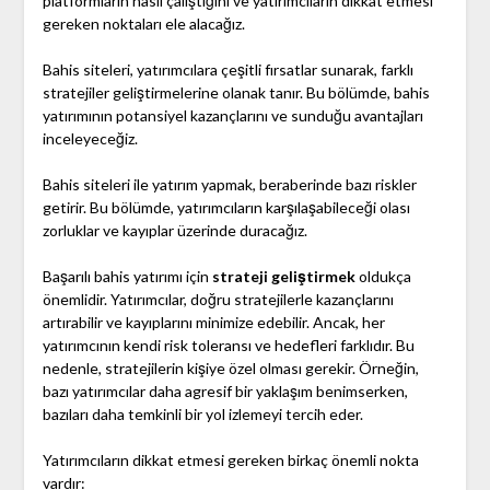
platformların nasıl çalıştığını ve yatırımcıların dikkat etmesi
gereken noktaları ele alacağız.
Bahis siteleri, yatırımcılara çeşitli fırsatlar sunarak, farklı
stratejiler geliştirmelerine olanak tanır. Bu bölümde, bahis
yatırımının potansiyel kazançlarını ve sunduğu avantajları
inceleyeceğiz.
Bahis siteleri ile yatırım yapmak, beraberinde bazı riskler
getirir. Bu bölümde, yatırımcıların karşılaşabileceği olası
zorluklar ve kayıplar üzerinde duracağız.
Başarılı bahis yatırımı için
strateji geliştirmek
oldukça
önemlidir. Yatırımcılar, doğru stratejilerle kazançlarını
artırabilir ve kayıplarını minimize edebilir. Ancak, her
yatırımcının kendi risk toleransı ve hedefleri farklıdır. Bu
nedenle, stratejilerin kişiye özel olması gerekir. Örneğin,
bazı yatırımcılar daha agresif bir yaklaşım benimserken,
bazıları daha temkinli bir yol izlemeyi tercih eder.
Yatırımcıların dikkat etmesi gereken birkaç önemli nokta
vardır: