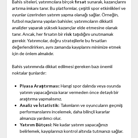
Bahis siteleri, yatırımcılara birçok
fırsat
sunarak, kazançlarını
artırma imkanı tanır. Bu platformlar, çeşitli spor etkinlikleri ve
oyunlar üzerinden yatırım yapma olanağı sağlar. Örneğin,
futbol maçlarına yapılan bahisler, yatırımcıların dikkatli
analizler yaparak yüksek kazançlar elde etmesine olanak
tanır. Ancak, her fırsatın bir
risk
taşıdığını unutmamak
gerekir. Yatırımcılar, doğru stratejilerle bu fırsatları
değerlendirirken, aynı zamanda kayıplarını minimize etmek
için de önlem almalıdır.
Bahis yatırımında dikkat edilmesi gereken bazı önemli
noktalar şunlardır:
Piyasa Araştırması:
Hangi spor dalında veya oyunda
yatırım yapacağınıza karar vermeden önce detaylı bir
araştırma yapmalısınız.
Analiz ve İstatistik:
Takımların ve oyuncuların geçmiş
performanslarını incelemek, daha bilinçli kararlar
almanıza yardımcı olur.
Yatırım Bütçesi:
Ne kadar yatırım yapacağınızı
belirlemek, kayıplarınızı kontrol altında tutmanızı sağlar.