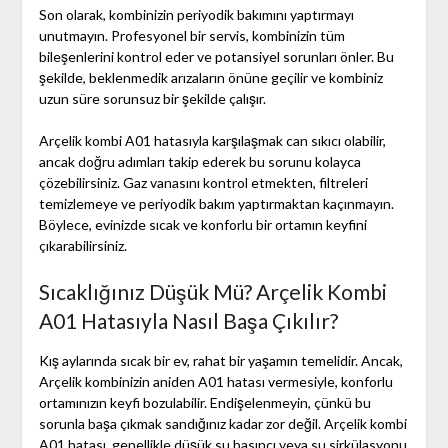
Son olarak, kombinizin periyodik bakımını yaptırmayı
unutmayın. Profesyonel bir servis, kombinizin tüm
bileşenlerini kontrol eder ve potansiyel sorunları önler. Bu
şekilde, beklenmedik arızaların önüne geçilir ve kombiniz
uzun süre sorunsuz bir şekilde çalışır.
Arçelik kombi A01 hatasıyla karşılaşmak can sıkıcı olabilir,
ancak doğru adımları takip ederek bu sorunu kolayca
çözebilirsiniz. Gaz vanasını kontrol etmekten, filtreleri
temizlemeye ve periyodik bakım yaptırmaktan kaçınmayın.
Böylece, evinizde sıcak ve konforlu bir ortamın keyfini
çıkarabilirsiniz.
Sıcaklığınız Düşük Mü? Arçelik Kombi
A01 Hatasıyla Nasıl Başa Çıkılır?
Kış aylarında sıcak bir ev, rahat bir yaşamın temelidir. Ancak,
Arçelik kombinizin aniden A01 hatası vermesiyle, konforlu
ortamınızın keyfi bozulabilir. Endişelenmeyin, çünkü bu
sorunla başa çıkmak sandığınız kadar zor değil. Arçelik kombi
A01 hatası, genellikle düşük su basıncı veya su sirkülasyonu