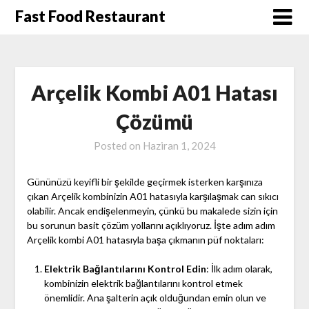
Skip
Fast Food Restaurant
to
content
Arçelik Kombi A01 Hatası
Çözümü
Posted on
Haziran 1, 2024
Gününüzü keyifli bir şekilde geçirmek isterken karşınıza
çıkan Arçelik kombinizin A01 hatasıyla karşılaşmak can sıkıcı
olabilir. Ancak endişelenmeyin, çünkü bu makalede sizin için
bu sorunun basit çözüm yollarını açıklıyoruz. İşte adım adım
Arçelik kombi A01 hatasıyla başa çıkmanın püf noktaları:
Elektrik Bağlantılarını Kontrol Edin
: İlk adım olarak,
kombinizin elektrik bağlantılarını kontrol etmek
önemlidir. Ana şalterin açık olduğundan emin olun ve