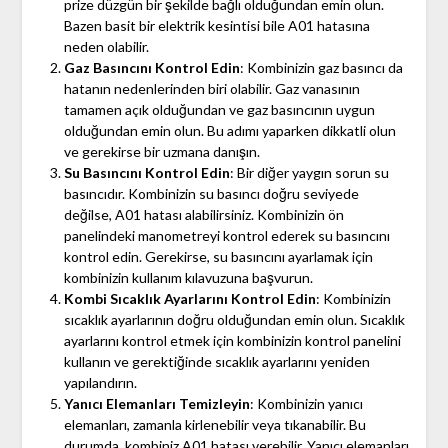
prize düzgün bir şekilde bağlı olduğundan emin olun.
Bazen basit bir elektrik kesintisi bile A01 hatasına
neden olabilir.
Gaz Basıncını Kontrol Edin
: Kombinizin gaz basıncı da
hatanın nedenlerinden biri olabilir. Gaz vanasının
tamamen açık olduğundan ve gaz basıncının uygun
olduğundan emin olun. Bu adımı yaparken dikkatli olun
ve gerekirse bir uzmana danışın.
Su Basıncını Kontrol Edin
: Bir diğer yaygın sorun su
basıncıdır. Kombinizin su basıncı doğru seviyede
değilse, A01 hatası alabilirsiniz. Kombinizin ön
panelindeki manometreyi kontrol ederek su basıncını
kontrol edin. Gerekirse, su basıncını ayarlamak için
kombinizin kullanım kılavuzuna başvurun.
Kombi Sıcaklık Ayarlarını Kontrol Edin
: Kombinizin
sıcaklık ayarlarının doğru olduğundan emin olun. Sıcaklık
ayarlarını kontrol etmek için kombinizin kontrol panelini
kullanın ve gerektiğinde sıcaklık ayarlarını yeniden
yapılandırın.
Yanıcı Elemanları Temizleyin
: Kombinizin yanıcı
elemanları, zamanla kirlenebilir veya tıkanabilir. Bu
durumda, kombiniz A01 hatası verebilir. Yanıcı elemanları