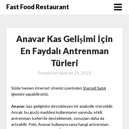
Skip
Fast Food Restaurant
to
content
Anavar Kas Gelişimi İçin
En Faydalı Antrenman
Türleri
Posted on
Haziran 21, 2025
Sizde hemen internet sitemiz üzerinden
Steroid Satış
işlemini yapabilirsiniz.
Anavar
, kas gelişimini destekleyen bir anabolik steroiddir.
Ancak, bu güçlü maddeyi kullanmanın yanında, etkili
antrenman türleri ile desteklemek, sonuçları daha da
artırabilir. Peki, Anavar kullanıyorsanız hangi antrenman