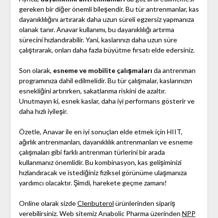
gereken bir diğer önemli bileşendir. Bu tür antrenmanlar, kas
dayanıklılığını artırarak daha uzun süreli egzersiz yapmanıza
olanak tanır. Anavar kullanımı, bu dayanıklılığı artırma
sürecini hızlandırabilir. Yani, kaslarınızı daha uzun süre
çalıştırarak, onları daha fazla büyütme fırsatı elde edersiniz.
Son olarak,
esneme ve mobilite çalışmaları
da antrenman
programınıza dahil edilmelidir. Bu tür çalışmalar, kaslarınızın
esnekliğini artırırken, sakatlanma riskini de azaltır.
Unutmayın ki, esnek kaslar, daha iyi performans gösterir ve
daha hızlı iyileşir.
Özetle, Anavar ile en iyi sonuçları elde etmek için HIIT,
ağırlık antrenmanları, dayanıklılık antrenmanları ve esneme
çalışmaları gibi farklı antrenman türlerini bir arada
kullanmanız önemlidir. Bu kombinasyon, kas gelişiminizi
hızlandıracak ve istediğiniz fiziksel görünüme ulaşmanıza
yardımcı olacaktır. Şimdi, harekete geçme zamanı!
Online olarak sizde
Clenbuterol
ürünlerinden sipariş
verebilirsiniz. Web sitemiz Anabolic Pharma üzerinden
NPP