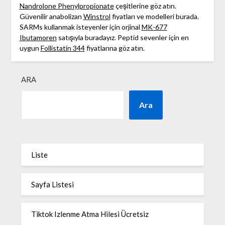
Nandrolone Phenylpropionate
çeşitlerine göz atın.
Güvenilir anabolizan
Winstrol
fiyatları ve modelleri burada.
SARMs kullanmak isteyenler için orjinal
MK-677
Ibutamoren
satışıyla buradayız. Peptid sevenler için en
uygun
Follistatin 344
fiyatlarına göz atın.
ARA
Ara
Liste
Sayfa Listesi
Tiktok Izlenme Atma Hilesi Ücretsiz