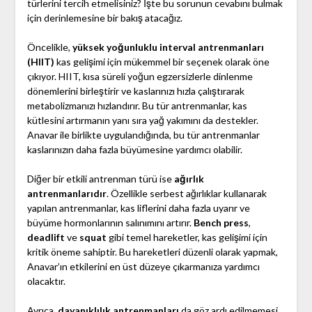
türlerini tercih etmelisiniz? İşte bu sorunun cevabını bulmak
için derinlemesine bir bakış atacağız.
Öncelikle,
yüksek yoğunluklu interval antrenmanları
(HIIT)
kas gelişimi için mükemmel bir seçenek olarak öne
çıkıyor. HIIT, kısa süreli yoğun egzersizlerle dinlenme
dönemlerini birleştirir ve kaslarınızı hızla çalıştırarak
metabolizmanızı hızlandırır. Bu tür antrenmanlar, kas
kütlesini artırmanın yanı sıra yağ yakımını da destekler.
Anavar ile birlikte uygulandığında, bu tür antrenmanlar
kaslarınızın daha fazla büyümesine yardımcı olabilir.
Diğer bir etkili antrenman türü ise
ağırlık
antrenmanlarıdır
. Özellikle serbest ağırlıklar kullanarak
yapılan antrenmanlar, kas liflerini daha fazla uyarır ve
büyüme hormonlarının salınımını artırır.
Bench press
,
deadlift
ve
squat
gibi temel hareketler, kas gelişimi için
kritik öneme sahiptir. Bu hareketleri düzenli olarak yapmak,
Anavar’ın etkilerini en üst düzeye çıkarmanıza yardımcı
olacaktır.
Ayrıca,
dayanıklılık antrenmanları
da göz ardı edilmemesi