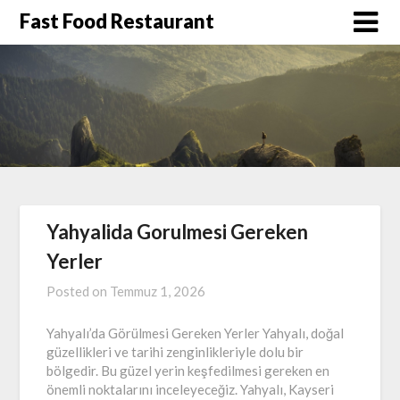
Skip
Fast Food Restaurant
to
content
Yahyalida Gorulmesi Gereken
Yerler
Posted on
Temmuz 1, 2026
Yahyalı’da Görülmesi Gereken Yerler Yahyalı, doğal
güzellikleri ve tarihi zenginlikleriyle dolu bir
bölgedir. Bu güzel yerin keşfedilmesi gereken en
önemli noktalarını inceleyeceğiz. Yahyalı, Kayseri