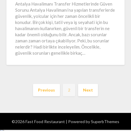
Antalya Havalimanı Transfer Hizmetlerinde Güven
Sorunu Antalya Havalimanı’na yapılan transferlerde
güvenlik, yolcular için her zaman öncelikli bir
konudur. Birçok kişi, tatil veya iş seyahati için bu
havalimanını kullanırken, güvenli bir transferin ne
kadar önemli olduğunu bilir. Ancak, bazı sorunlar
zaman zaman ortaya çıkabiliyor. Peki, bu sorunlar
nelerdir? Hadi birlikte inceleyelim. Öncelikle,
güvenlik sorunları genellikle birkaç…
Previous
2
Next
©2026 Fast Food Restaurant
| Powered by
SuperbThemes