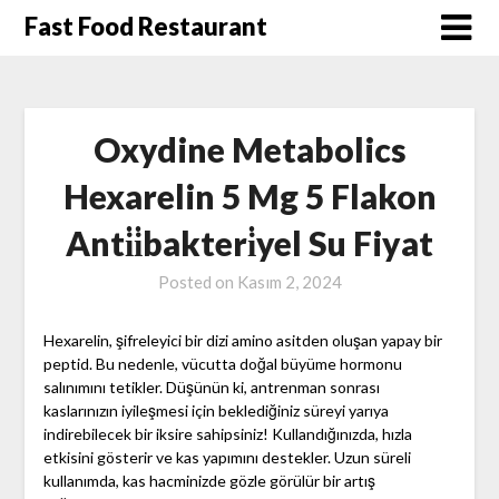
Skip
Fast Food Restaurant
to
content
Oxydine Metabolics
Hexarelin 5 Mg 5 Flakon
Anti̇i̇bakteri̇yel Su Fiyat
Posted on
Kasım 2, 2024
Hexarelin, şifreleyici bir dizi amino asitden oluşan yapay bir
peptid. Bu nedenle, vücutta doğal büyüme hormonu
salınımını tetikler. Düşünün ki, antrenman sonrası
kaslarınızın iyileşmesi için beklediğiniz süreyi yarıya
indirebilecek bir iksire sahipsiniz! Kullandığınızda, hızla
etkisini gösterir ve kas yapımını destekler. Uzun süreli
kullanımda, kas hacminizde gözle görülür bir artış