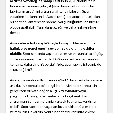
artırma yeteneğine sahip.
Düşünün ki, vücudunuz bir
fabrikanın makinesi gibi çalışıyor; büyüme hormonu, bu
fabrikanın üretimini artıran anahtar bir bileşen. Spor
yaparken kaslarınızın ihtiyaç duyduğu onarıma destek olan
bu hormon, antrenman sonrası yorgunluğunuzu da büyük
ölçüde azaltabilir. Yani, daha az ağrı ve daha hızlı iyileşme
demek!
Ama sadece fiziksel iyileşmeyle kalmıyor.
Hexarelin'in ruh
halinize ve genel enerji seviyenize de olumlu etkileri
olabilir.
Spor sırasında yaşanan stres ve yorgunlukta düşüş,
motivasyonunuzu artırabilir. Düşünün, antrenman sonrası
kendinizi daha dinç hissettiğinizde, spor yapma isteğiniz de
artar, değil mi?
Ayrıca, Hexarelin kullanmanın sağladığı bu avantajlar sadece
üst düzey sporcular için değil, her seviyedeki sporcu için
gerçekten dikkate değer.
Küçük travmalar veya
yorgunluk hissi gibi sorunlarla başa çıkmak
, her
antrenman sonrası moralinizi yüksek tutmanıza yardımcı
olabilir. Spor yaparken yaşanan bu zorlukların üstesinden
gelmek için Hexarelin, yeni bir dost gibi karşınıza çıkıyor.