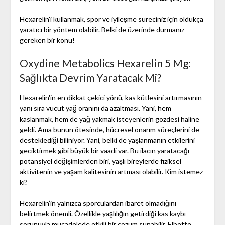
Hexarelin'i kullanmak, spor ve iyileşme süreciniz için oldukça
yaratıcı bir yöntem olabilir. Belki de üzerinde durmanız
gereken bir konu!
Oxydine Metabolics Hexarelin 5 Mg:
Sağlıkta Devrim Yaratacak Mi?
Hexarelin'in en dikkat çekici yönü, kas kütlesini artırmasının
yanı sıra vücut yağ oranını da azaltması. Yani, hem
kaslanmak, hem de yağ yakmak isteyenlerin gözdesi haline
geldi. Ama bunun ötesinde, hücresel onarım süreçlerini de
desteklediği biliniyor. Yani, belki de yaşlanmanın etkilerini
geciktirmek gibi büyük bir vaadi var. Bu ilacın yaratacağı
potansiyel değişimlerden biri, yaşlı bireylerde fiziksel
aktivitenin ve yaşam kalitesinin artması olabilir. Kim istemez
ki?
Hexarelin’in yalnızca sporculardan ibaret olmadığını
belirtmek önemli. Özellikle yaşlılığın getirdiği kas kaybı
sorunuyla mücadelede etkili bir çözüm sunabilir. Elbette,