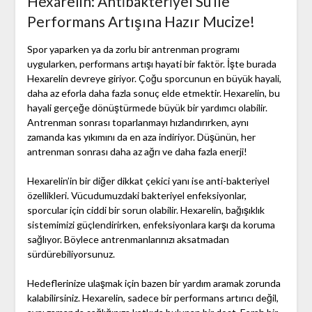
Hexarelin: Anti̇bakteri̇yel Su ile
Performans Artışına Hazır Mucize!
Spor yaparken ya da zorlu bir antrenman programı
uygularken, performans artışı hayati bir faktör. İşte burada
Hexarelin devreye giriyor. Çoğu sporcunun en büyük hayali,
daha az eforla daha fazla sonuç elde etmektir. Hexarelin, bu
hayali gerçeğe dönüştürmede büyük bir yardımcı olabilir.
Antrenman sonrası toparlanmayı hızlandırırken, aynı
zamanda kas yıkımını da en aza indiriyor. Düşünün, her
antrenman sonrası daha az ağrı ve daha fazla enerji!
Hexarelin’in bir diğer dikkat çekici yanı ise anti-bakteriyel
özellikleri. Vücudumuzdaki bakteriyel enfeksiyonlar,
sporcular için ciddi bir sorun olabilir. Hexarelin, bağışıklık
sistemimizi güçlendirirken, enfeksiyonlara karşı da koruma
sağlıyor. Böylece antrenmanlarınızı aksatmadan
sürdürebiliyorsunuz.
Hedeflerinize ulaşmak için bazen bir yardım aramak zorunda
kalabilirsiniz. Hexarelin, sadece bir performans artırıcı değil,