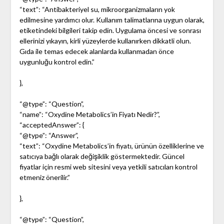
“text”: “Antibakteriyel su, mikroorganizmaların yok
edilmesine yardımcı olur. Kullanım talimatlarına uygun olarak,
etiketindeki bilgileri takip edin. Uygulama öncesi ve sonrası
ellerinizi yıkayın, kirli yüzeylerde kullanırken dikkatli olun.
Gıda ile temas edecek alanlarda kullanmadan önce
uygunluğu kontrol edin.”
},
“@type”: “Question”,
“name”: “Oxydine Metabolics’in Fiyatı Nedir?”,
“acceptedAnswer”: {
“@type”: “Answer”,
“text”: “Oxydine Metabolics’in fiyatı, ürünün özelliklerine ve
satıcıya bağlı olarak değişiklik göstermektedir. Güncel
fiyatlar için resmi web sitesini veya yetkili satıcıları kontrol
etmeniz önerilir.”
},
“@type”: “Question”,