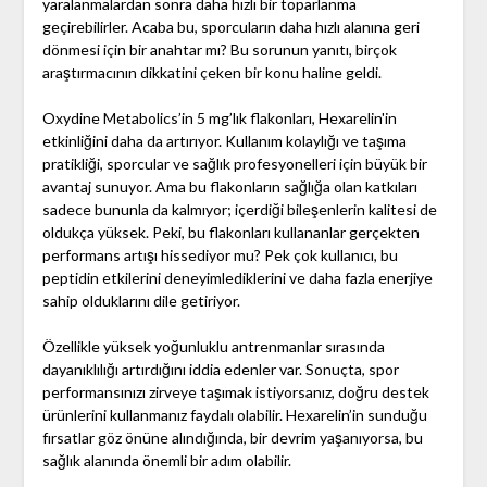
yaralanmalardan sonra daha hızlı bir toparlanma
geçirebilirler. Acaba bu, sporcuların daha hızlı alanına geri
dönmesi için bir anahtar mı? Bu sorunun yanıtı, birçok
araştırmacının dikkatini çeken bir konu haline geldi.
Oxydine Metabolics’in 5 mg’lık flakonları, Hexarelin'in
etkinliğini daha da artırıyor. Kullanım kolaylığı ve taşıma
pratikliği, sporcular ve sağlık profesyonelleri için büyük bir
avantaj sunuyor. Ama bu flakonların sağlığa olan katkıları
sadece bununla da kalmıyor; içerdiği bileşenlerin kalitesi de
oldukça yüksek. Peki, bu flakonları kullananlar gerçekten
performans artışı hissediyor mu? Pek çok kullanıcı, bu
peptidin etkilerini deneyimlediklerini ve daha fazla enerjiye
sahip olduklarını dile getiriyor.
Özellikle yüksek yoğunluklu antrenmanlar sırasında
dayanıklılığı artırdığını iddia edenler var. Sonuçta, spor
performansınızı zirveye taşımak istiyorsanız, doğru destek
ürünlerini kullanmanız faydalı olabilir. Hexarelin’in sunduğu
fırsatlar göz önüne alındığında, bir devrim yaşanıyorsa, bu
sağlık alanında önemli bir adım olabilir.