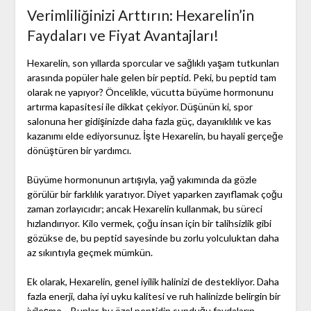
Verimliliğinizi Arttırın: Hexarelin’in
Faydaları ve Fiyat Avantajları!
Hexarelin, son yıllarda sporcular ve sağlıklı yaşam tutkunları
arasında popüler hale gelen bir peptid. Peki, bu peptid tam
olarak ne yapıyor? Öncelikle, vücutta büyüme hormonunu
artırma kapasitesi ile dikkat çekiyor. Düşünün ki, spor
salonuna her gidişinizde daha fazla güç, dayanıklılık ve kas
kazanımı elde ediyorsunuz. İşte Hexarelin, bu hayali gerçeğe
dönüştüren bir yardımcı.
Büyüme hormonunun artışıyla, yağ yakımında da gözle
görülür bir farklılık yaratıyor. Diyet yaparken zayıflamak çoğu
zaman zorlayıcıdır; ancak Hexarelin kullanmak, bu süreci
hızlandırıyor. Kilo vermek, çoğu insan için bir talihsizlik gibi
gözükse de, bu peptid sayesinde bu zorlu yolculuktan daha
az sıkıntıyla geçmek mümkün.
Ek olarak, Hexarelin, genel iyilik halinizi de destekliyor. Daha
fazla enerji, daha iyi uyku kalitesi ve ruh halinizde belirgin bir
iyileşme… Bunlar, bu özel peptidin sunduğu faydaların