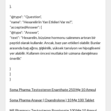
},
“@type”: “Question”,
“name”: “Hexarelin’in Yan Etkileri Var mı?”,
“acceptedAnswer”: {
“@type”: “Answer”,
“text”: “Hexarelin, büyüme hormonu salınımını artıran bir
peptid olarak kullanılır. Ancak, bazı yan etkileri olabilir. Bunlar
arasında baş ağrısı, şişkinlik, yüksek tansiyon ve hipoglisemi
yer alabilir. Kullanım öncesi mutlaka bir uzmana danışılması
önerilir.”
}
]
}
Soma Pharma Testosteron Enanthate 250 Mg 10 Ampul
Soma Pharma Anavar ( Oxandrolone ) 10 Mg 100 Tablet
NP Pharmacy Testosteron Propionate 100 Mg 10 Ampul