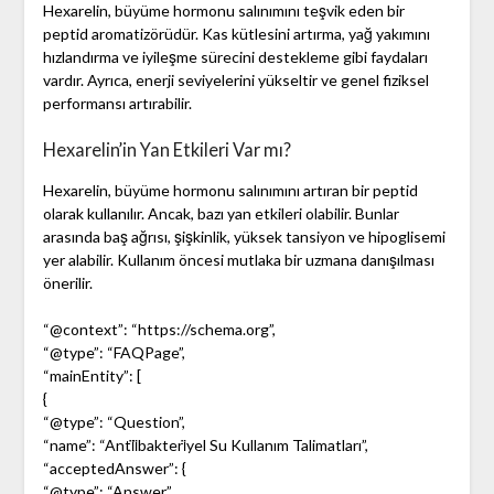
Hexarelin, büyüme hormonu salınımını teşvik eden bir
peptid aromatizörüdür. Kas kütlesini artırma, yağ yakımını
hızlandırma ve iyileşme sürecini destekleme gibi faydaları
vardır. Ayrıca, enerji seviyelerini yükseltir ve genel fiziksel
performansı artırabilir.
Hexarelin’in Yan Etkileri Var mı?
Hexarelin, büyüme hormonu salınımını artıran bir peptid
olarak kullanılır. Ancak, bazı yan etkileri olabilir. Bunlar
arasında baş ağrısı, şişkinlik, yüksek tansiyon ve hipoglisemi
yer alabilir. Kullanım öncesi mutlaka bir uzmana danışılması
önerilir.
“@context”: “https://schema.org”,
“@type”: “FAQPage”,
“mainEntity”: [
{
“@type”: “Question”,
“name”: “Anti̇i̇bakteri̇yel Su Kullanım Talimatları”,
“acceptedAnswer”: {
“@type”: “Answer”,