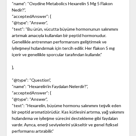
“name”: “Oxydine Metabolics Hexarelin 5 Mg 5 Flakon
Nedir?”,
“acceptedAnswer”: {
“@type”: “Answer”,
“text”: “Bu ürün, vücutta büyüme hormonunun salınımını
artırmak amacıyla kullanılan bir peptid hormonudur.
Genellikle antrenman performansını geliştirmek ve
iyileşmeyi hızlandırmak için tercih edilir. Her flakon 5 mg
içerir ve genellikle sporcular tarafından kullanılır.”
},
“@type”: “Question”,
“name”: “Hexarelin’in Faydaları Nelerdir?”,
“acceptedAnswer”: {
“@type”: “Answer”,
“text”: “Hexarelin, büyüme hormonu salınımını teşvik eden
bir peptid aromatizörüdür. Kas kütlesini artırma, yağ yakımını
hızlandırma ve iyileşme sürecini destekleme gibi faydaları
vardır. Ayrıca, enerji seviyelerini yükseltir ve genel fiziksel
performansı artırabilir.”