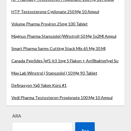
HTP Testosterone Cypi̇onate 250 Mg 10 Ampul
Volume Pharma Proviron 25mg 100 Tablet
Magnus Pharma Stanozolol (Wi̇nstrol) 50 Mg 5x2Ml Ampul
Smart Pharma Sarms Cutting Stack Mix 65 Mg 30 Ml
Canada Pepti̇des İgf1-lr3 1mg 5 Flakon + Anti̇i̇bakteri̇yel Su
Max Lab Winstrol ( Stanozolol ) 10 Mg 90 Tablet
Definasyon Yağ Yakım Kürü #1
Vedi Pharma Testosteron Propionate 100 Mg 10 Ampul
ARA
Ara