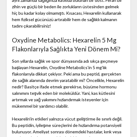
aynı zamanda sağlığınıza katkıda bulunan bir dost. Ferah bir
zihin ve güçlü bir beden ile zorlukların üstesinden gelmek
hiç bu kadar kolay olmamıştı. Kısacası, Hexarelin kullanarak
hem fiziksel gücünüzü artırabilir hem de sağlıklı kalmanın
tadını çıkarabilirsiniz!
Oxydine Metabolics: Hexarelin 5 Mg
Flakonlarıyla Sağlıkta Yeni Dönem Mi?
Son yıllarda sağlık ve spor dünyasında adı sıkça geçmeye
başlayan Hexarelin, Oxydine Metabolics’in 5 mg’lık
flakonlarıyla dikkat çekiyor. Peki ama bu peptid, gerçekten
de sağlık alanında devrim yaratabilir mi? Öncelikle, Hexarelin
nedir? Basitçe ifade etmek gerekirse, büyüme hormonu
salınımını teşvik eden bir moleküldür. Yani, kas kütlesini
artırmak ve yağ yakımını hızlandırmak isteyenler için
mükemmel bir yardımcı olabilir.
Hexarelin’in etkileri yalnızca vücut geliştirme ile sınırlı değil.
Bu peptidin, iyileşme süreçlerini de hızlandırma potansiyeli
bulunuyor. Ameliyat sonrası dönemdeki hastalar, kırık veya